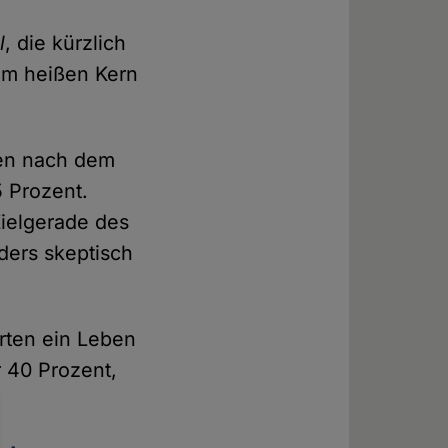
l
, die kürzlich
vom heißen Kern
ben nach dem
 Prozent.
Zielgerade des
ers skeptisch
arten ein Leben
 40 Prozent,