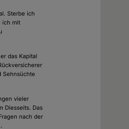
l. Sterbe ich
 ich mit
u
r das Kapital
Rückversicherer
d Sehnsüchte
gen vieler
 Diesseits. Das
 Fragen nach der
.