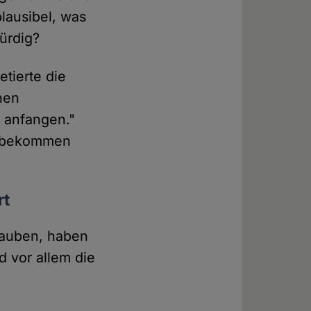
plausibel, was
ürdig?
tierte die
chen
 anfangen."
 "bekommen
rt
glauben, haben
 vor allem die