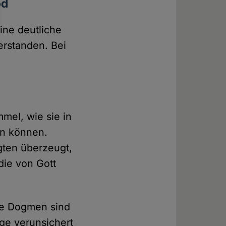
od
ine deutliche
erstanden. Bei
mel, wie sie in
en können.
gten überzeugt,
die von Gott
ele Dogmen sind
ige verunsichert