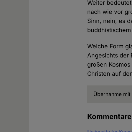
Weiter bedeute
nach wie vor gr
Sinn, nein, es 
buddhistischem 
Welche Form gla
Angesichts der 
großen Kosmos k
Christen auf de
Übernahme mit 
Kommentar
Netiquette für Kom