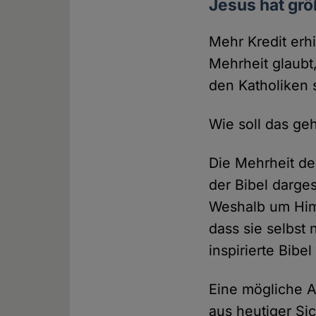
Jesus hat gr
Mehr Kredit erh
Mehrheit glaubt
den Katholiken 
Wie soll das ge
Die Mehrheit de
der Bibel darge
Weshalb um Himm
dass sie selbst
inspirierte Bibel
Eine mögliche A
aus heutiger Si