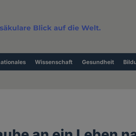
säkulare Blick auf die Welt.
extsuche
nationales
Wissenschaft
Gesundheit
Bild
aube an ein Leben n