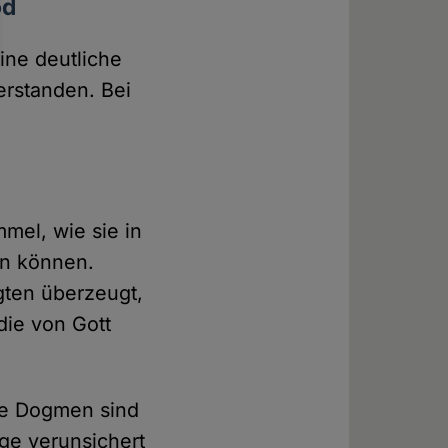
od
ine deutliche
erstanden. Bei
mel, wie sie in
en können.
gten überzeugt,
die von Gott
ele Dogmen sind
ige verunsichert