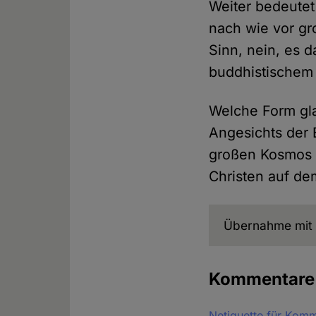
Weiter bedeute
nach wie vor gr
Sinn, nein, es 
buddhistischem 
Welche Form gla
Angesichts der 
großen Kosmos k
Christen auf de
Übernahme mit 
Kommentar
Netiquette für Kom