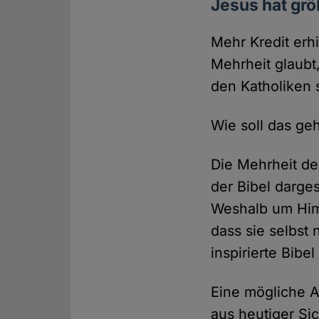
Jesus hat gr
Mehr Kredit erh
Mehrheit glaubt
den Katholiken 
Wie soll das ge
Die Mehrheit de
der Bibel darge
Weshalb um Himm
dass sie selbst
inspirierte Bibel
Eine mögliche A
aus heutiger Si