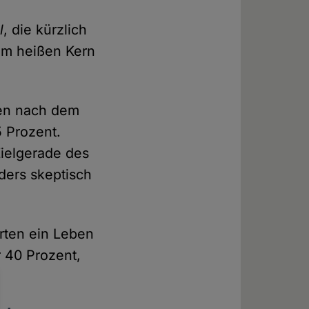
l
, die kürzlich
vom heißen Kern
ben nach dem
 Prozent.
Zielgerade des
ers skeptisch
arten ein Leben
 40 Prozent,