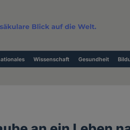
säkulare Blick auf die Welt.
extsuche
nationales
Wissenschaft
Gesundheit
Bild
aube an ein Leben n