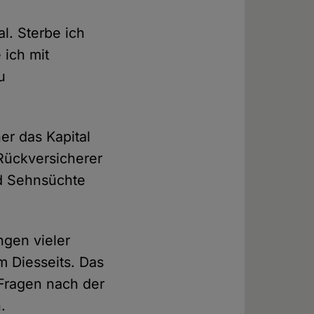
l. Sterbe ich
 ich mit
u
r das Kapital
Rückversicherer
d Sehnsüchte
gen vieler
 Diesseits. Das
 Fragen nach der
.