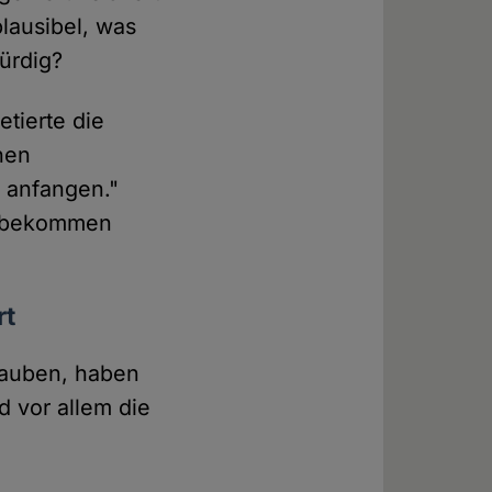
plausibel, was
ürdig?
tierte die
chen
 anfangen."
 "bekommen
rt
glauben, haben
 vor allem die