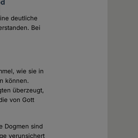
od
ine deutliche
erstanden. Bei
mel, wie sie in
en können.
gten überzeugt,
die von Gott
ele Dogmen sind
ige verunsichert