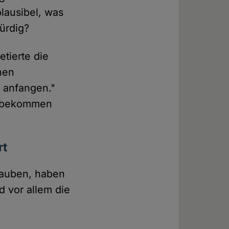
plausibel, was
ürdig?
tierte die
chen
 anfangen."
 "bekommen
rt
glauben, haben
 vor allem die