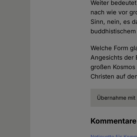
Weiter bedeute
nach wie vor gr
Sinn, nein, es 
buddhistischem 
Welche Form gla
Angesichts der 
großen Kosmos k
Christen auf de
Übernahme mit 
Kommentar
Netiquette für Kom