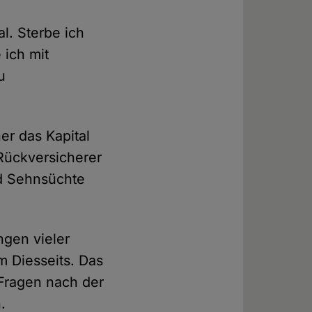
l. Sterbe ich
 ich mit
u
r das Kapital
Rückversicherer
d Sehnsüchte
gen vieler
 Diesseits. Das
 Fragen nach der
.