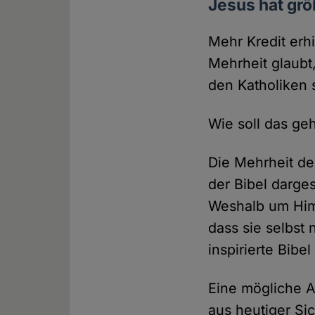
Jesus hat gr
Mehr Kredit erh
Mehrheit glaubt
den Katholiken 
Wie soll das ge
Die Mehrheit de
der Bibel darge
Weshalb um Himm
dass sie selbst
inspirierte Bibel
Eine mögliche A
aus heutiger Si