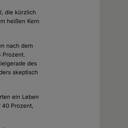
l
, die kürzlich
vom heißen Kern
ben nach dem
 Prozent.
Zielgerade des
ers skeptisch
arten ein Leben
 40 Prozent,