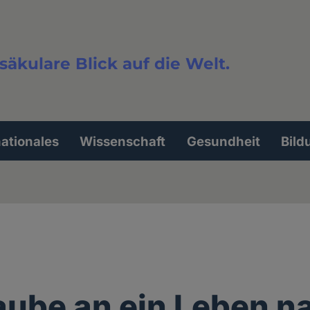
säkulare Blick auf die Welt.
extsuche
nationales
Wissenschaft
Gesundheit
Bild
aube an ein Leben n