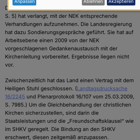
personenbezogenen
Anpassen
Ablehnen
Akzeptieren
Der Finanzausschuss (
Landtagsdrucksache 16/1693
,
Daten
S. 5) hat verlangt, mit der NEK entsprechende
und
Verhandlungen aufzunehmen. Die Landesregierung
Cookies
hat dazu Sondierungsgespräche geführt. Sie hat auf
Arbeitsebene einen 2009 von der NEK
vorgeschlagenen Gedankenaustausch mit der
Kirchenleitung vorbereitet. Ergebnisse liegen nicht
vor.
Zwischenzeitlich hat das Land einen Vertrag mit dem
Heiligen Stuhl geschlossen. (
Landtagsdrucksache
16/2245
und Plenarprotokoll 16/107 vom 25.03.2009,
S. 7985.) Um die Gleichbehandlung der christlichen
Kirchen sicherzustellen, sind darin die
Staatsleistungen und die „Freundschaftsklausel“ wie
im SHKV geregelt. Die Bindung an den SHKV
erschwert, diesen zeitgemäß anzupassen.