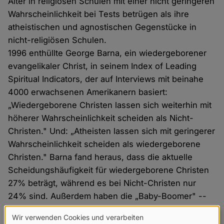
Alter in religiösen Schulen mit einer nicht geringeren
Wahrscheinlichkeit bei Tests betrügen als ihre
atheistischen und agnostischen Gegenstücke in
nicht-religiösen Schulen.
1996 enthüllte George Barna, ein wiedergeborener
evangelikaler Christ, in seinem Index of Leading
Spiritual Indicators, der auf Interviews mit beinahe
4000 erwachsenen Amerikanern basiert:
„Wiedergeborene Christen lassen sich weiterhin mit
höherer Wahrscheinlichkeit scheiden als Nicht-
Christen." Und: „Atheisten lassen sich mit geringerer
Wahrscheinlichkeit scheiden als wiedergeborene
Christen." Barna fand heraus, dass die aktuelle
Scheidungshäufigkeit für wiedergeborene Christen
27% beträgt, während es bei Nicht-Christen nur
24% sind. Außerdem haben die „Baby-Boomer" --
die Generation, die man oft für ihre sexuelle
Wir verwenden Cookies und verarbeiten
Freizügigkeit und ihren moralischen Relativismus