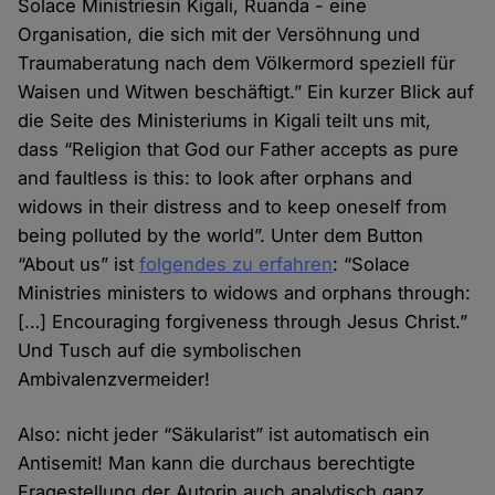
Solace Ministriesin Kigali, Ruanda - eine
Organisation, die sich mit der Versöhnung und
Traumaberatung nach dem Völkermord speziell für
Waisen und Witwen beschäftigt.” Ein kurzer Blick auf
die Seite des Ministeriums in Kigali teilt uns mit,
dass “Religion that God our Father accepts as pure
and faultless is this: to look after orphans and
widows in their distress and to keep oneself from
being polluted by the world”. Unter dem Button
“About us” ist
folgendes zu erfahren
: “Solace
Ministries ministers to widows and orphans through:
[…] Encouraging forgiveness through Jesus Christ.”
Und Tusch auf die symbolischen
Ambivalenzvermeider!
Also: nicht jeder “Säkularist” ist automatisch ein
Antisemit! Man kann die durchaus berechtigte
Fragestellung der Autorin auch analytisch ganz