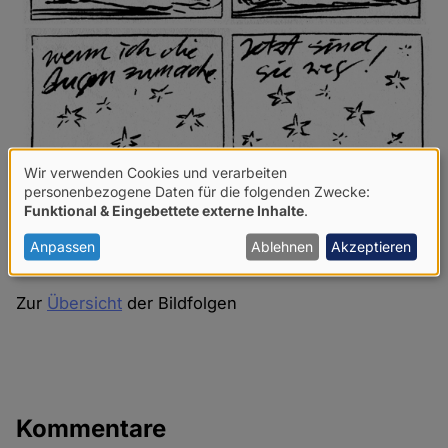
Wir verwenden Cookies und verarbeiten
Verwendung
personenbezogene Daten für die folgenden Zwecke:
Funktional & Eingebettete externe Inhalte
.
von
personenbezogenen
Anpassen
Ablehnen
Akzeptieren
Daten
Zur
Übersicht
der Bildfolgen
und
Cookies
Kommentare