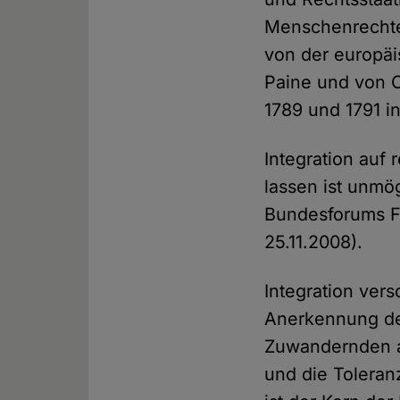
Menschenrechte 
von der europä
Paine und von 
1789 und 1791 i
Integration auf 
lassen ist unmö
Bundesforums Fa
25.11.2008).
Integration ver
Anerkennung de
Zuwandernden a
und die Tolera