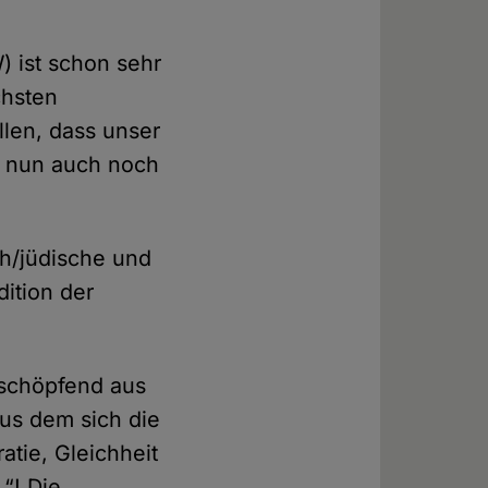
 ist schon sehr
chsten
llen, dass unser
er nun auch noch
ch/jüdische und
dition der
.schöpfend aus
aus dem sich die
tie, Gleichheit
.“! Die