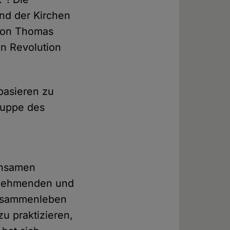
nd der Kirchen
 von Thomas
n Revolution
 basieren zu
gruppe des
einsamen
fnehmenden und
zusammenleben
 praktizieren,