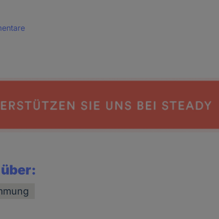
mentare
 über:
immung