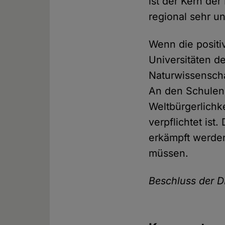
ist der Kern der
regional sehr un
Wenn die positi
Universitäten d
Naturwissensch
An den Schulen i
Weltbürgerlichk
verpflichtet ist
erkämpft werden
müssen.
Beschluss der D