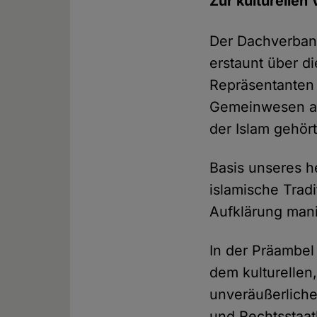
Zur kulturellen 
Der Dachverban
erstaunt über d
Repräsentanten 
Gemeinwesen auf
der Islam gehört
Basis unseres he
islamische Trad
Aufklärung mani
In der Präambel
dem kulturellen
unveräußerliche
und Rechtsstaatl