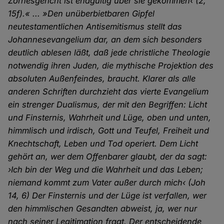
Zornesgericht ist endgültig über sie gekommen‹ (2,
15f).« ... »Den unüberbietbaren Gipfel
neutestamentlichen Antisemitismus stellt das
Johannesevangelium dar, an dem sich besonders
deutlich ablesen läßt, daß jede christliche Theologie
notwendig ihren Juden, die mythische Projektion des
absoluten Außenfeindes, braucht. Klarer als alle
anderen Schriften durchzieht das vierte Evangelium
ein strenger Dualismus, der mit den Begriffen: Licht
und Finsternis, Wahrheit und Lüge, oben und unten,
himmlisch und irdisch, Gott und Teufel, Freiheit und
Knechtschaft, Leben und Tod operiert. Dem Licht
gehört an, wer dem Offenbarer glaubt, der da sagt:
›Ich bin der Weg und die Wahrheit und das Leben;
niemand kommt zum Vater außer durch mich‹ (Joh
14, 6) Der Finsternis und der Lüge ist verfallen, wer
den himmlischen Gesandten abweist, ja, wer nur
nach seiner Legitimation fragt. Der entscheidende