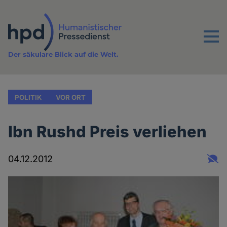
Direkt
zum
Inhalt
Menu
Der säkulare Blick auf die Welt.
POLITIK
VOR ORT
Ibn Rushd Preis verliehen
04.12.2012