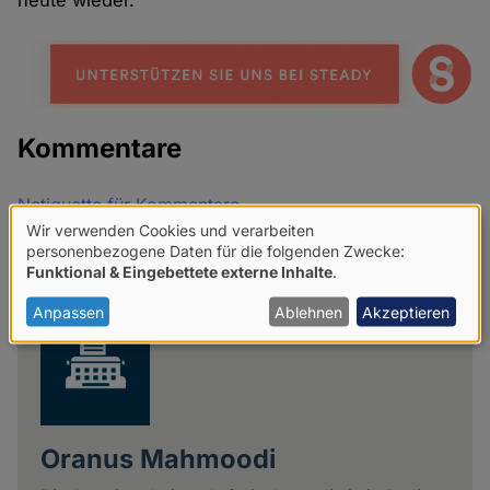
heute wieder.
Kommentare
Netiquette für Kommentare
Wir verwenden Cookies und verarbeiten
Verwendung
Share
personenbezogene Daten für die folgenden Zwecke:
Funktional & Eingebettete externe Inhalte
.
news
von
personenbezogenen
Anpassen
Ablehnen
Akzeptieren
Daten
und
Cookies
Oranus Mahmoodi