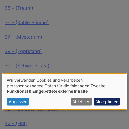
35 - (Traum)
36 - (Kahle Bäume)
37 - (Mysterium)
38 - (Kopfstand)
39 - (Schwere Last)
40 - (Vergangenheit)
Wir verwenden Cookies und verarbeiten
Verwendung
personenbezogene Daten für die folgenden Zwecke:
Funktional & Eingebettete externe Inhalte
.
von
41 - (Selbstbild)
personenbezogenen
Anpassen
Ablehnen
Akzeptieren
42 - (Selbsterkenntnis)
Daten
und
43 - (Hut)
Cookies