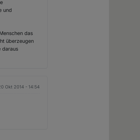
ie
e und
t Menschen das
cht überzeugen
e daraus
0 Okt 2014 - 14:54