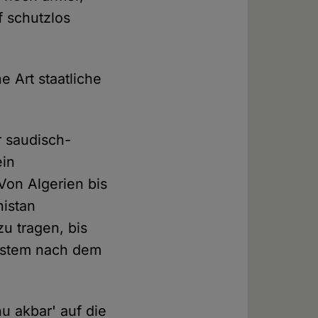
f schutzlos
e Art staatliche
r saudisch-
ein
Von Algerien bis
istan
zu tragen, bis
system nach dem
hu akbar' auf die