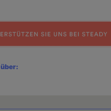
 über: