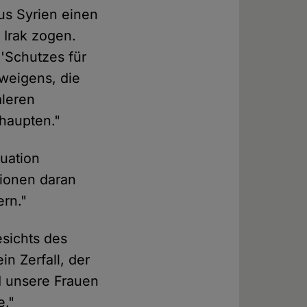
us Syrien einen
 Irak zogen.
 'Schutzes für
hweigens, die
aleren
haupten."
tuation
tionen daran
ern."
esichts des
n Zerfall, der
d unsere Frauen
e."