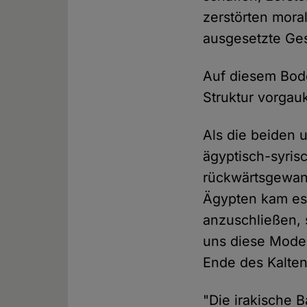
zerstörten mora
ausgesetzte Ges
Auf diesem Boden
Struktur vorgau
Als die beiden 
ägyptisch-syris
rückwärtsgewand
Ägypten kam es
anzuschließen, s
uns diese Mode 
Ende des Kalte
"Die irakische B