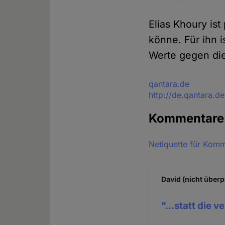
Elias Khoury is
könne. Für ihn 
Werte gegen die
Quelle
qantara.de
http://de.qantara.d
Kommentar
Netiquette für Kom
David (nicht überp
"...statt die 