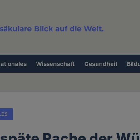
säkulare Blick auf die Welt.
extsuche
nationales
Wissenschaft
Gesundheit
Bild
LES
e späte Rache der W