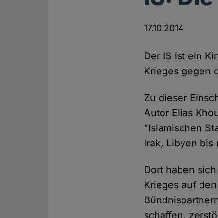
17.10.2014
Der IS ist ein K
Krieges gegen d
Zu dieser Einsc
Autor Elias Kho
"Islamischen St
Irak, Libyen bi
Dort haben sich
Krieges auf den
Bündnispartnern
schaffen, zerst