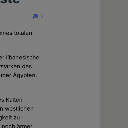
2
eines totalen
r libanesische
rstarken des
 über Ägypten,
.
s Kalten
on westlichen
gkeit zu
n noch ärmer,