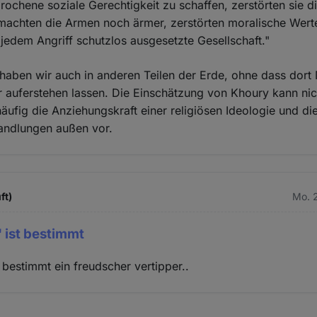
sprochene soziale Gerechtigkeit zu schaffen, zerstörten sie d
Cookies
 machten die Armen noch ärmer, zerstörten moralische Wert
e jedem Angriff schutzlos ausgesetzte Gesellschaft."
haben wir auch in anderen Teilen der Erde, ohne dass dor
er auferstehen lassen. Die Einschätzung von Khoury kann ni
häufig die Anziehungskraft einer religiösen Ideologie und di
Handlungen außen vor.
ft)
Mo. 2
 ist bestimmt
 bestimmt ein freudscher vertipper..