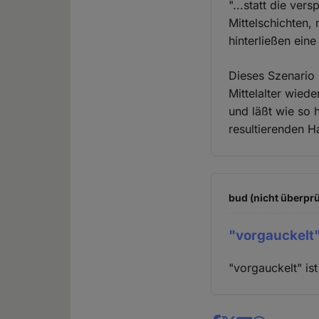
"...statt die ver
Mittelschichten,
hinterließen ein
Dieses Szenario 
Mittelalter wied
und läßt wie so 
resultierenden 
bud (nicht überprü
"vorgauckelt"
"vorgauckelt" ist