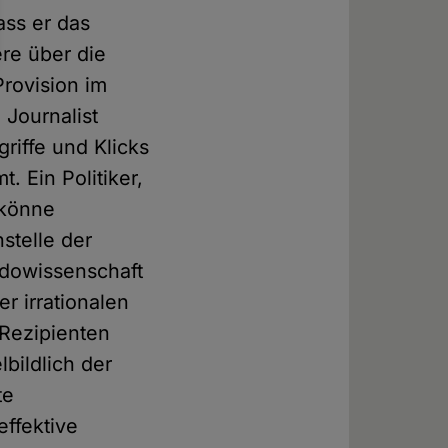
ass er das
re über die
Provision im
 Journalist
riffe und Klicks
. Ein Politiker,
 könne
stelle der
udowissenschaft
r irrationalen
 Rezipienten
lbildlich der
te
effektive