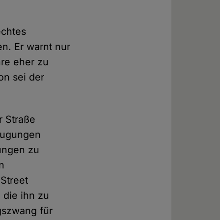
echtes
n. Er warnt nur
hre eher zu
on sei der
r Straße
zeugungen
ungen zu
n
"Street
 die ihn zu
gszwang für