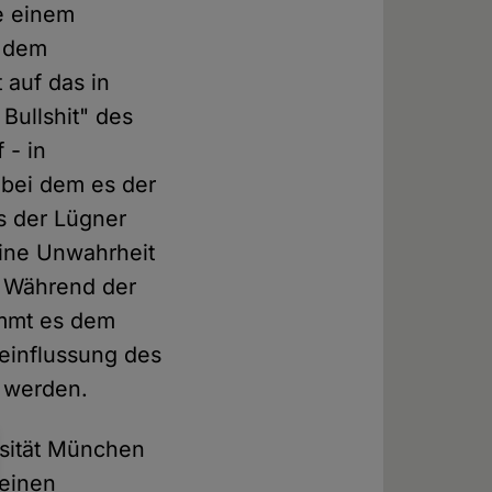
e einem
n dem
 auf das in
Bullshit" des
 - in
, bei dem es der
s der Lügner
eine Unwahrheit
. Während der
ommt es dem
eeinflussung des
t werden.
rsität München
 einen