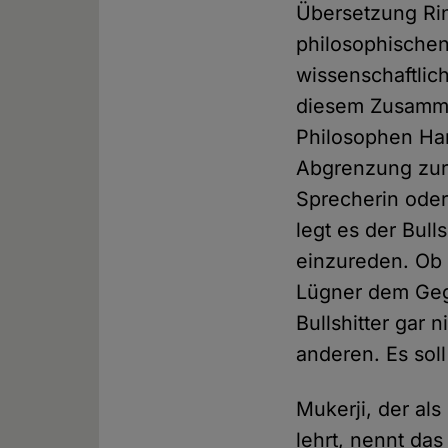
Übersetzung Rin
philosophischen
wissenschaftlich
diesem Zusammen
Philosophen Harr
Abgrenzung zur L
Sprecherin oder
legt es der Bul
einzureden. Ob 
Lügner dem Geg
Bullshitter gar 
anderen. Es sol
Mukerji, der al
lehrt, nennt da