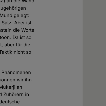
A!) an die Wand
r zugehörigen
 Mund gelegt:
 Satz. Aber ist
instein die Worte
toon. Da ist so
t, aber für die
Taktik nicht so
hen Phänomenen
können wir ihn
Mukerji an
d Zuhörern in
 deutsche