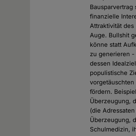
Bausparvertrag 
finanzielle Int
Attraktivität de
Auge. Bullshit 
könne statt Auf
zu generieren -
dessen Idealziel
populistische Z
vorgetäuschten 
fördern. Beispie
Überzeugung, da
(die Adressaten 
Überzeugung, da
Schulmedizin, i