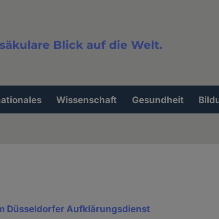
säkulare Blick auf die Welt.
extsuche
nationales
Wissenschaft
Gesundheit
Bild
im Düsseldorfer Aufklärungsdienst