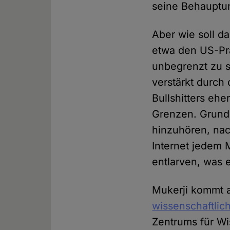
seine Behauptu
Aber wie soll d
etwa den US-Prä
unbegrenzt zu s
verstärkt durch
Bullshitters ehe
Grenzen. Grunds
hinzuhören, nac
Internet jedem 
entlarven, was er
Mukerji kommt 
wissenschaftli
Zentrums für Wi