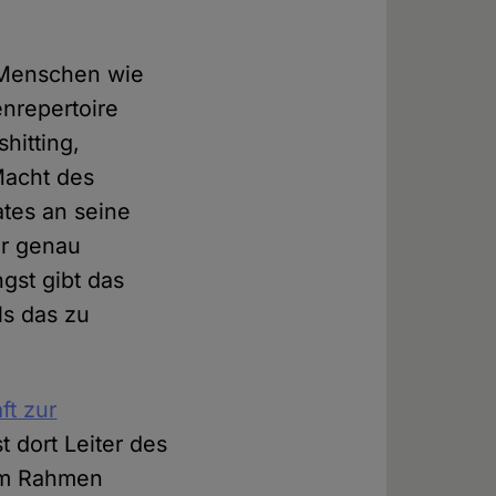
n Menschen wie
nrepertoire
hitting,
Macht des
ates an seine
er genau
gst gibt das
ls das zu
ft zur
ist dort Leiter des
sem Rahmen