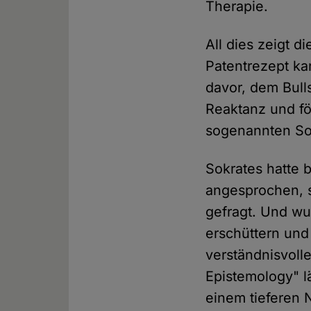
Therapie.
All dies zeigt d
Patentrezept ka
davor, dem Bull
Reaktanz und för
sogenannten So
Sokrates hatte 
angesprochen, 
gefragt. Und w
erschüttern un
verständnisvoll
Epistemology" l
einem tieferen