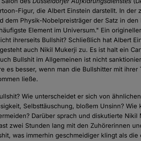
 Salon des
Düsseldorfer Aufklärungsdienstes
(D
artoon-Figur, die Albert Einstein darstellt. In de
d dem Physik-Nobelpreisträger der Satz in den
s häufigste Element im Universum." Ein origineller
cht ihrerseits Bullshit? Schließlich hat Albert E
gesteht auch Nikil Mukerji zu. Es ist halt ein Car
uch Bullshit im Allgemeinen ist nicht sanktionier
e es besser, wenn man die Bullshitter mit ihrer 
ommen ließe.
ullshit? Wie unterscheidet er sich von ähnlic
igkeit, Selbsttäuschung, bloßem Unsinn? Wie 
ermeiden? Darüber sprach und diskutierte Nikil 
st zwei Stunden lang mit den Zuhörerinnen un
lshit, was immerhin geschmeidiger klingt als die