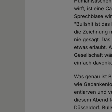
Humanistischen
wirft, ist eine C
Sprechblase wir
"Bullshit ist da
die Zeichnung ni
nie gesagt. Das 
etwas erlaubt. A
Gesellschaft wär
einfach davonk
Was genau ist B
wie Gedankenlos
entlarven und v
diesem Abend fa
Düsseldorf. Bul