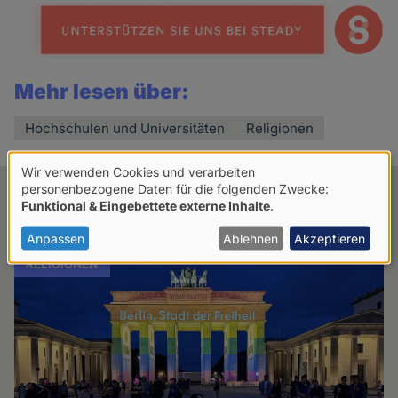
news
Mehr lesen über:
Hochschulen und Universitäten
Religionen
Wir verwenden Cookies und verarbeiten
Verwendung
personenbezogene Daten für die folgenden Zwecke:
Verwandte Artikel
Funktional & Eingebettete externe Inhalte
.
von
personenbezogenen
Anpassen
Ablehnen
Akzeptieren
Daten
RELIGIONEN
und
Cookies