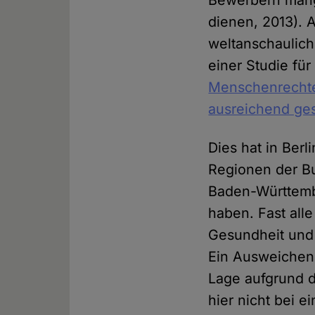
Bewerbern mange
dienen, 2013). 
weltanschaulich
einer Studie für
Menschenrechte 
ausreichend ges
Dies hat in Berl
Regionen der Bu
Baden-Württemb
haben. Fast all
Gesundheit und 
Ein Ausweichen a
Lage aufgrund d
hier nicht bei e