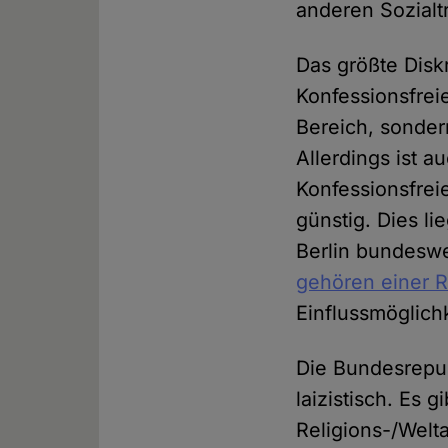
anderen Sozialtr
Das größte Disk
Konfessionsfreie
Bereich, sondern
Allerdings ist 
Konfessionsfrei
günstig. Dies l
Berlin bundeswe
gehören einer R
Einflussmöglichk
Die Bundesrepub
laizistisch. Es 
Religions-/Wel