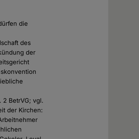
dürfen die
dschaft des
rkündung der
eitsgericht
muskonvention
riebliche
 2 BetrVG; vgl.
it der Kirchen:
 Arbeitnehmer
chlichen