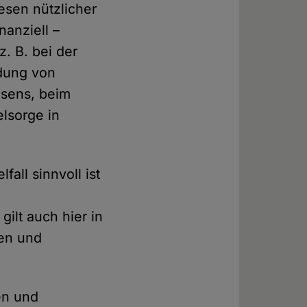
esen nützlicher
nanziell –
z. B. bei der
ldung von
esens, beim
elsorge in
all sinnvoll ist
ilt auch hier in
nen und
ken und