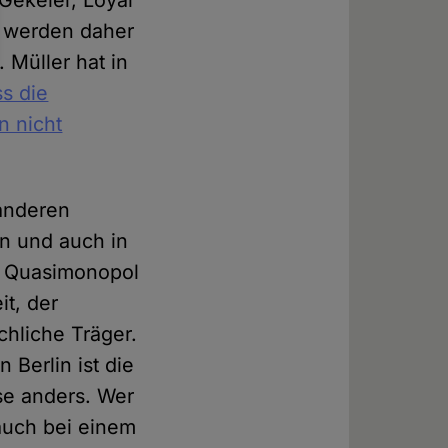
Gekeler, Loyal
in werden daher
 Müller hat in
s die
n nicht
 anderen
rn und auch in
n Quasimonopol
it, der
chliche Träger.
 Berlin ist die
ise anders. Wer
 auch bei einem