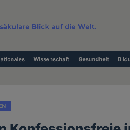
säkulare Blick auf die Welt.
extsuche
nationales
Wissenschaft
Gesundheit
Bild
EN
 Konfessionsfreie i