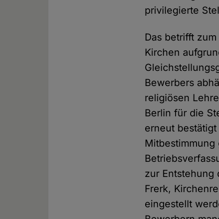
privilegierte St
Das betrifft zum
Kirchen aufgrun
Gleichstellungs
Bewerbers abhä
religiösen Lehre
Berlin für die S
erneut bestätigt
Mitbestimmung gi
Betriebsverfass
zur Entstehung 
Frerk, Kirchenr
eingestellt werd