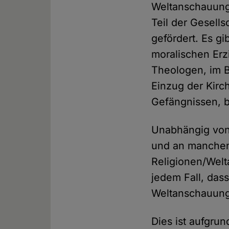
Weltanschauunge
Teil der Gesells
gefördert. Es gi
moralischen Erz
Theologen, im B
Einzug der Kirc
Gefängnissen, b
Unabhängig von d
und an manchen
Religionen/Welt
jedem Fall, das
Weltanschauung
Dies ist aufgrun