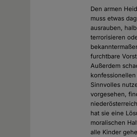
Den armen Heide
muss etwas dag
ausrauben, halb
terrorisieren od
bekanntermaßen 
furchtbare Vors
Außerdem schade
konfessionellen 
Sinnvolles nutz
vorgesehen, find
niederösterreic
hat sie eine Lö
moralischen Hal
alle Kinder geh