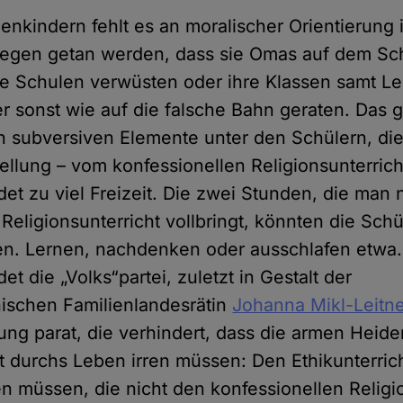
nkindern fehlt es an moralischer Orientierung 
egen getan werden, dass sie Omas auf dem S
e Schulen verwüsten oder ihre Klassen samt Le
er sonst wie auf die falsche Bahn geraten. Das gi
subversiven Elemente unter den Schülern, die
tellung – vom konfessionellen Religionsunterric
t zu viel Freizeit. Die zwei Stunden, die man n
Religionsunterricht vollbringt, könnten die Schü
en. Lernen, nachdenken oder ausschlafen etwa
et die „Volks“partei, zuletzt in Gestalt der
hischen Familienlandesrätin
Johanna Mikl-Leitne
sung parat, die verhindert, dass die armen Heid
t durchs Leben irren müssen: Den Ethikunterrich
en müssen, die nicht den konfessionellen Religi