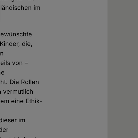
nländischen im
 gewünschte
Kinder, die,
en
eils von –
ne
t. Die Rollen
n vermutlich
dem eine Ethik-
dieser im
der