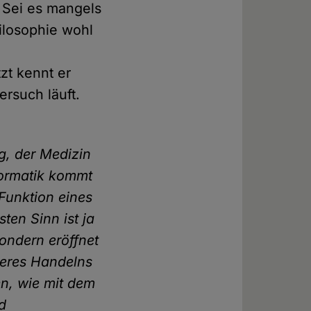
. Sei es mangels
ilosophie wohl
tzt kennt er
ersuch läuft.
g, der Medizin
formatik kommt
Funktion eines
ten Sinn ist ja
ondern eröffnet
nseres Handelns
n, wie mit dem
d