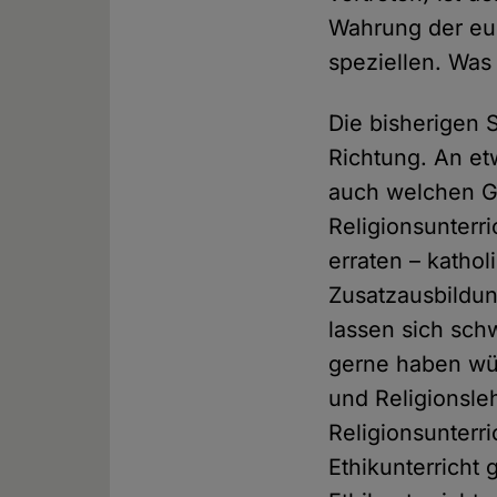
Wahrung der eur
speziellen. Was
Die bisherigen
Richtung. An et
auch welchen Gr
Religionsunterri
erraten – katho
Zusatzausbildun
lassen sich sch
gerne haben wür
und Religionsle
Religionsunterr
Ethikunterricht