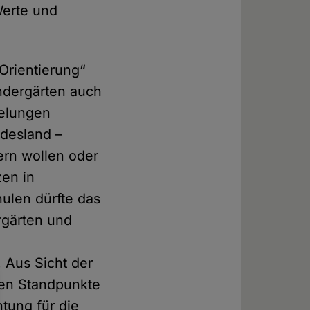
Werte und
Orientierung“
indergärten auch
elungen
ndesland –
ern wollen oder
zen in
hulen dürfte das
rgärten und
. Aus Sicht der
hen Standpunkte
htung für die