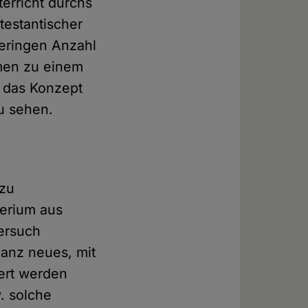
nterricht durchs
otestantischer
geringen Anzahl
mmen zu einem
, das Konzept
zu sehen.
zu
terium aus
ersuch
 ganz neues, mit
iert werden
w. solche