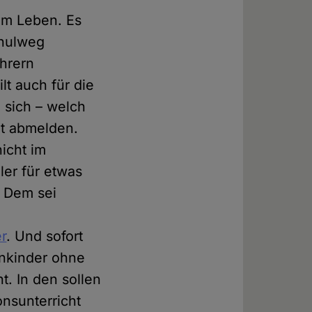
im Leben. Es
chulweg
hrern
lt auch für die
 sich – welch
ht abmelden.
icht im
ler für etwas
. Dem sei
r
. Und sofort
enkinder ohne
t. In den sollen
onsunterricht