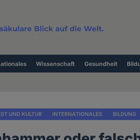
säkulare Blick auf die Welt.
extsuche
nationales
Wissenschaft
Gesundheit
Bild
ST UND KULTUR
INTERNATIONALES
BILDUNG
nhammer oder falsc