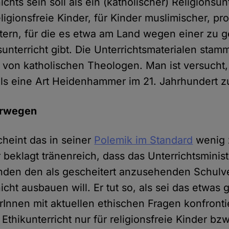
nichts sein soll als ein (katholischer) Religionsu
religionsfreie Kinder, für Kinder muslimischer, pr
ltern, für die es etwa am Land wegen einer zu 
sunterricht gibt. Die Unterrichtsmaterialen sta
l von katholischen Theologen. Man ist versucht
 als eine Art Heidenhammer im 21. Jahrhundert 
Irrwegen
cheint das in seiner
Polemik im Standard
wenig 
r beklagt tränenreich, dass das Unterrichtsminis
nden den als gescheitert anzusehenden Schulv
nicht ausbauen will. Er tut so, als sei das etwas
rInnen mit aktuellen ethischen Fragen konfront
 Ethikunterricht nur für religionsfreie Kinder bz