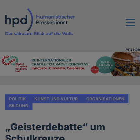
Direkt
zum
Inhalt
Menu
Der säkulare Blick auf die Welt.
Anzeige
Advertising
vor
Inhalt
POLITIK
KUNST UND KULTUR
ORGANISATIONEN
BILDUNG
„Geisterdebatte“ um
Schulkreuze