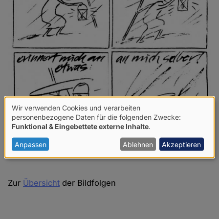
Wir verwenden Cookies und verarbeiten
Verwendung
personenbezogene Daten für die folgenden Zwecke:
Funktional & Eingebettete externe Inhalte
.
von
personenbezogenen
Anpassen
Ablehnen
Akzeptieren
Daten
und
Zur
Übersicht
der Bildfolgen
Cookies