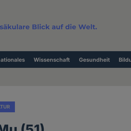
säkulare Blick auf die Welt.
extsuche
nationales
Wissenschaft
Gesundheit
Bild
LTUR
 Mu (51)