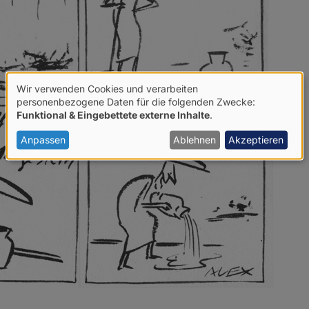
Wir verwenden Cookies und verarbeiten
Verwendung
personenbezogene Daten für die folgenden Zwecke:
Funktional & Eingebettete externe Inhalte
.
von
personenbezogenen
Anpassen
Ablehnen
Akzeptieren
Daten
und
Cookies