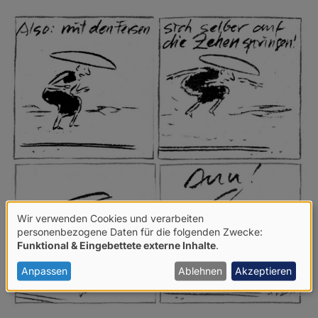
Wir verwenden Cookies und verarbeiten
Verwendung
personenbezogene Daten für die folgenden Zwecke:
Funktional & Eingebettete externe Inhalte
.
von
personenbezogenen
Anpassen
Ablehnen
Akzeptieren
Daten
und