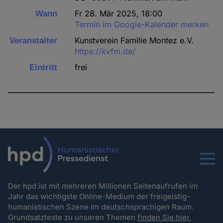
Fr 28. Mär 2025, 18:00
Wann
Termin im Google-Kalender merken
Kunstverein Familie Montez e.V.
Veranstalter
https://kvfm.de/
frei
Eintritt
Menu
Der hpd ist mit mehreren Millionen Seitenaufrufen im
Jahr das wichtigste Online-Medium der freigeistig-
humanistischen Szene im deutschsprachigen Raum.
Grundsatztexte zu unseren Themen
finden Sie hier.