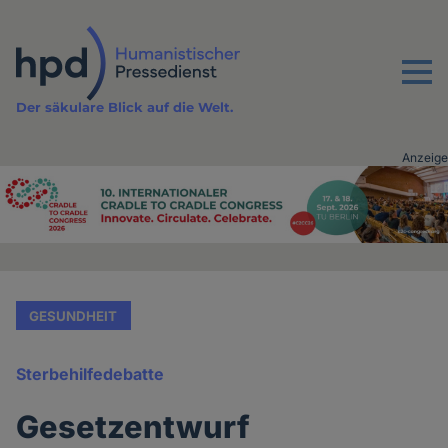
Direkt
zum
Inhalt
Menu
Der säkulare Blick auf die Welt.
Anzeige
Advertising
vor
Inhalt
GESUNDHEIT
Sterbehilfedebatte
Gesetzentwurf