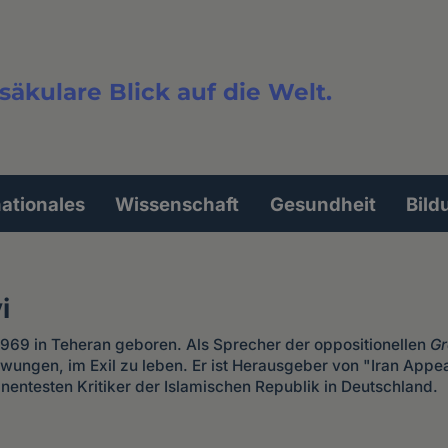
säkulare Blick auf die Welt.
extsuche
nationales
Wissenschaft
Gesundheit
Bild
i
69 in Teheran geboren. Als Sprecher der oppositionellen
Gr
ungen, im Exil zu leben. Er ist Herausgeber von "Iran App
nentesten Kritiker der Islamischen Republik in Deutschland.