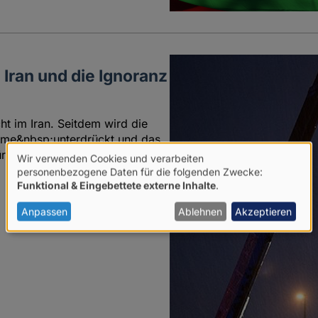
 Iran und die Ignoranz
t im Iran. Seitdem wird die
ime&nbsp;unterdrückt und das
ür einen Kurswechsel in der
Wir verwenden Cookies und verarbeiten
Verwendung
personenbezogene Daten für die folgenden Zwecke:
Funktional & Eingebettete externe Inhalte
.
von
17
personenbezogenen
Anpassen
Ablehnen
Akzeptieren
Daten
und
Cookies