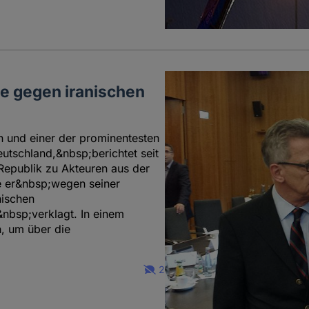
le gegen iranischen
n und einer der prominentesten
utschland,&nbsp;berichtet seit
Republik zu Akteuren aus der
e er&nbsp;wegen seiner
nischen
nbsp;verklagt. In einem
n, um über die
2