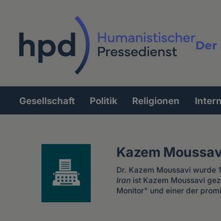
Direkt
zum
Inhalt
Der 
Vollt
Gesellschaft
Politik
Religionen
Inter
Hauptnavigation
Kazem Moussav
Dr. Kazem Moussavi wurde 19
Iran
ist Kazem Moussavi gezw
Monitor" und einer der promi