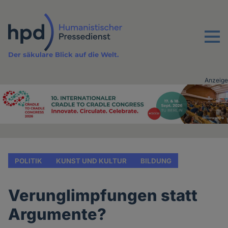
Direkt
zum
Inhalt
Menu
Der säkulare Blick auf die Welt.
Anzeige
Advertising
vor
Inhalt
POLITIK
KUNST UND KULTUR
BILDUNG
Verunglimpfungen statt
Argumente?