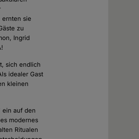
r
 ernten sie
Gäste zu
mon, Ingrid
A!
t, sich endlich
s idealer Gast
ten kleinen
 ein auf den
ndes modernes
lten Ritualen