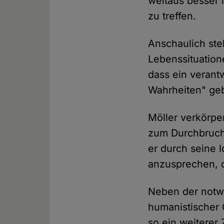
weitaus besser 
zu treffen.
Anschaulich ste
Lebenssituation
dass ein verant
Wahrheiten" geb
Möller verkörpe
zum Durchbruch
er durch seine 
anzusprechen, d
Neben der notw
humanistischer 
so ein weiterer 