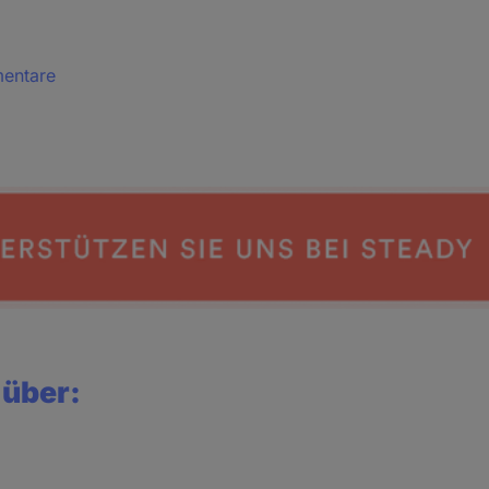
mentare
 über: