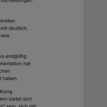
Entscheidungen
nkreten
it deutlich,
öhere
us endgültig
mentation hat
schen
t haben.
klung
rn bietet sich
l" sein, sich mit