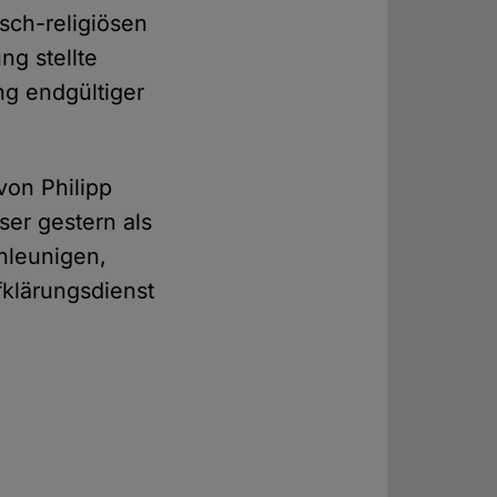
sch-religiösen
ng stellte
g endgültiger
von Philipp
ser gestern als
hleunigen,
fklärungsdienst