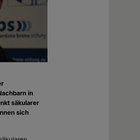
er
Nachbarn in
nkt säkularer
ennen sich
 säkularen