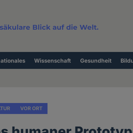
säkulare Blick auf die Welt.
extsuche
nationales
Wissenschaft
Gesundheit
Bild
LTUR
VOR ORT
ps humaner Prototyp