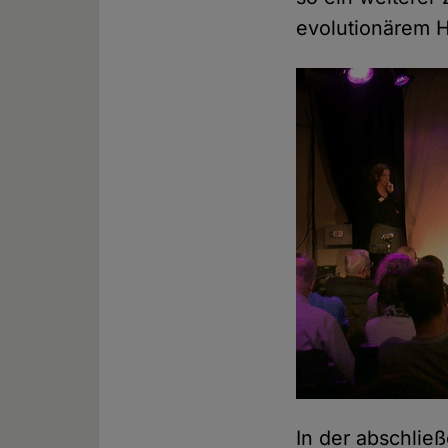
evolutionärem 
In der abschlie