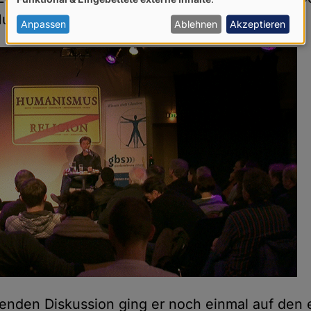
von
Humanismus zu beschäftigen.
personenbezogenen
Anpassen
Ablehnen
Akzeptieren
Daten
und
Cookies
ßenden Diskussion ging er noch einmal auf den