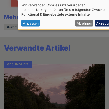
Wir verwenden Cookies und verarbeiten
Verwendung
personenbezogene Daten für die folgenden Zwecke:
Funktional & Eingebettete externe Inhalte
.
Mehr lesen über:
von
personenbezogenen
Anpassen
Ablehnen
Akzepti
Kommentar
Daten
und
Cookies
Verwandte Artikel
GESUNDHEIT