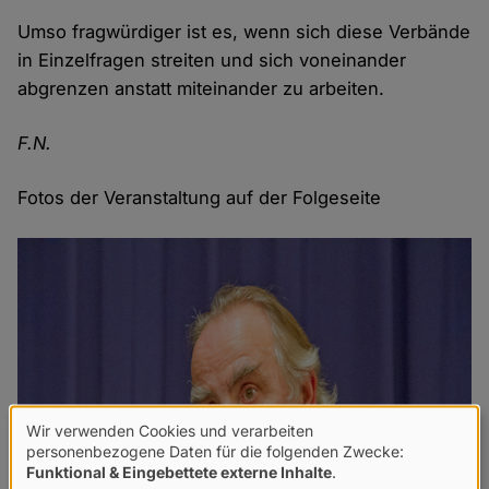
Umso fragwürdiger ist es, wenn sich diese Verbände
in Einzelfragen streiten und sich voneinander
abgrenzen anstatt miteinander zu arbeiten.
F.N.
Fotos der Veranstaltung auf der Folgeseite
Wir verwenden Cookies und verarbeiten
Verwendung
personenbezogene Daten für die folgenden Zwecke:
Funktional & Eingebettete externe Inhalte
.
von