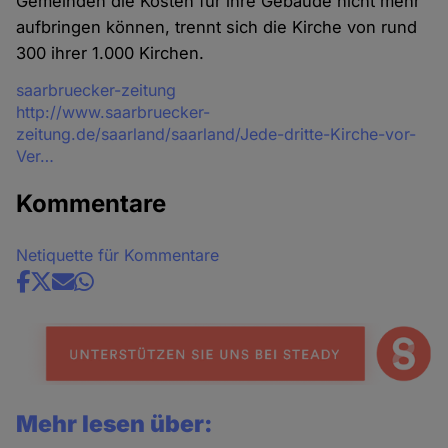
Gemeinden die Kosten für ihre Gebäude nicht mehr
aufbringen können, trennt sich die Kirche von rund
300 ihrer 1.000 Kirchen.
Quelle
saarbruecker-zeitung
http://www.saarbruecker-
zeitung.de/saarland/saarland/Jede-dritte-Kirche-vor-
Ver…
Kommentare
Netiquette für Kommentare
Share
news
Mehr lesen über: