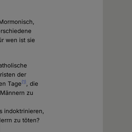
, Mormonisch,
verschiedene
r wen ist sie
atholische
isten der
(1)
ten Tage
, die
t Männern zu
 indoktrinieren,
Herrn zu töten?