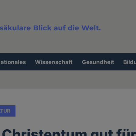
säkulare Blick auf die Welt.
extsuche
nationales
Wissenschaft
Gesundheit
Bild
LTUR
s Christentum gut für