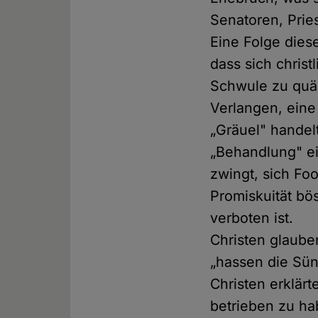
Senatoren, Prie
Eine Folge dies
dass sich chris
Schwule zu quäl
Verlangen, eine
„Gräuel" handel
„Behandlung" e
zwingt, sich Fo
Promiskuität bö
verboten ist.
Christen glauben
„hassen die Sün
Christen erklärt
betrieben zu ha