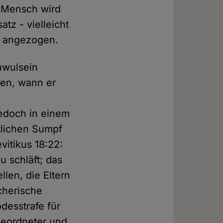
r Mensch wird
tz - vielleicht
t angezogen.
hwulsein
gen, wann er
jedoch in einem
tlichen Sumpf
vitikus 18:22:
u schläft; das
llen, die Eltern
cherische
desstrafe für
geordneter und