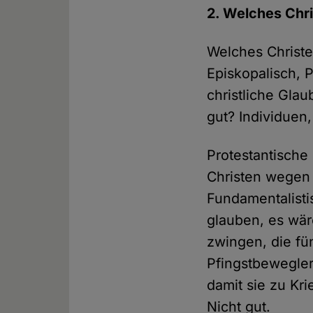
2. Welches Chr
Welches Christe
Episkopalisch, 
christliche Glau
gut? Individuen
Protestantische 
Christen wegen 
Fundamentalisti
glauben, es wä
zwingen, die fün
Pfingstbewegler
damit sie zu Kri
Nicht gut.