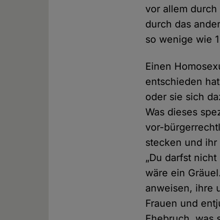
vor allem durc
durch das ander
so wenige wie 1
Einen Homosexue
entschieden hat
oder sie sich d
Was dieses spez
vor-bürgerrecht
stecken und ihr 
„Du darfst nicht
wäre ein Gräuel.
anweisen, ihre
Frauen und entju
Ehebruch, was s