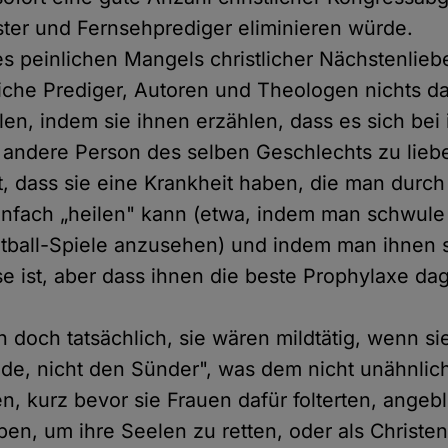
ster und Fernsehprediger eliminieren würde.
es peinlichen Mangels christlicher Nächstenliebe
tliche Prediger, Autoren und Theologen nichts 
en, indem sie ihnen erzählen, dass es sich bei
 andere Person des selben Geschlechts zu lieb
t, dass sie eine Krankheit haben, die man durch
infach „heilen" kann (etwa, indem man schwul
otball-Spiele anzusehen) und indem man ihnen s
se ist, aber dass ihnen die beste Prophylaxe da
 doch tatsächlich, sie wären mildtätig, wenn si
de, nicht den Sünder", was dem nicht unähnlich
en, kurz bevor sie Frauen dafür folterten, angeb
ben, um ihre Seelen zu retten, oder als Christ