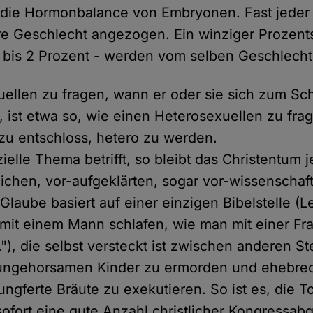
h die Hormonbalance von Embryonen. Fast jede
e Geschlecht angezogen. Ein winziger Prozentsa
 bis 2 Prozent - werden vom selben Geschlech
llen zu fragen, wann er oder sie sich zum Sc
, ist etwa so, wie einen Heterosexuellen zu fra
azu entschloss, hetero zu werden.
ielle Thema betrifft, so bleibt das Christentum 
lichen, vor-aufgeklärten, sogar vor-wissenschaf
Glaube basiert auf einer einzigen Bibelstelle (Le
 mit einem Mann schlafen, wie man mit einer Fra
"), die selbst versteckt ist zwischen anderen Ste
 ungehorsamen Kinder zu ermorden und ehebre
ngferte Bräute zu exekutieren. So ist es, die To
ofort eine gute Anzahl christlicher Kongressab