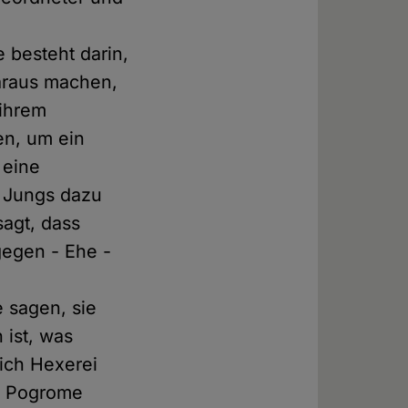
 besteht darin,
daraus machen,
 ihrem
en, um ein
 eine
e Jungs dazu
agt, dass
gegen - Ehe -
e sagen, sie
 ist, was
lich Hexerei
en Pogrome