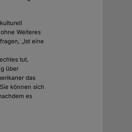
kulturell
 ohne Weiteres
ragen, „Ist eine
echtes tut.
ng über
merikaner das
 Sie können sich
. nachdem es