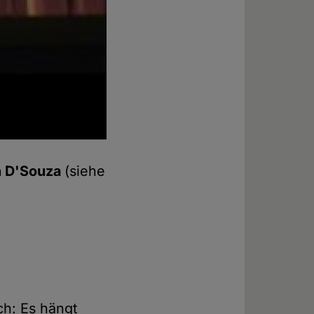
sh D'Souza
(siehe
ich: Es hängt