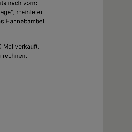
its nach vorn:
lage", meinte er
ins Hannebambel
 Mal verkauft.
u rechnen.