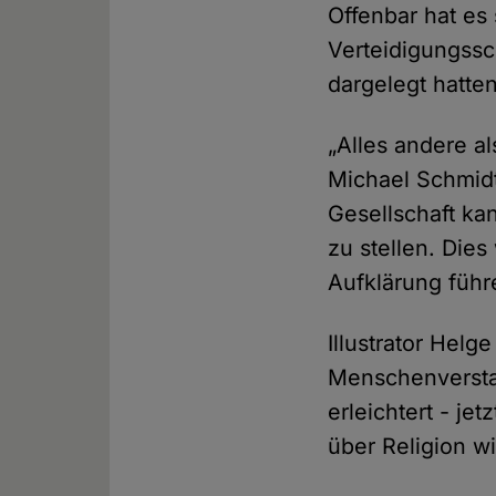
Offenbar hat es
Verteidigungssch
dargelegt hatten
„Alles andere a
Michael Schmidt
Gesellschaft ka
zu stellen. Dies
Aufklärung führ
Illustrator Hel
Menschenverstan
erleichtert - je
über Religion w