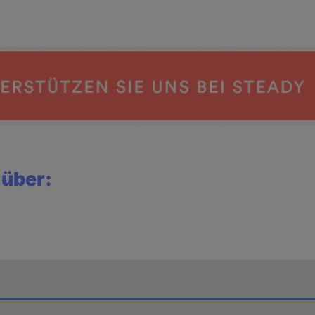
 über: