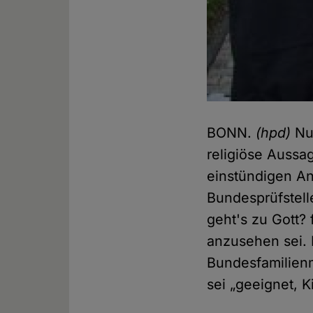
BONN.
(hpd)
Nun
religiöse Aussa
einstündigen Anh
Bundesprüfstell
geht's zu Gott? 
anzusehen sei. 
Bundesfamilienm
sei „geeignet, 