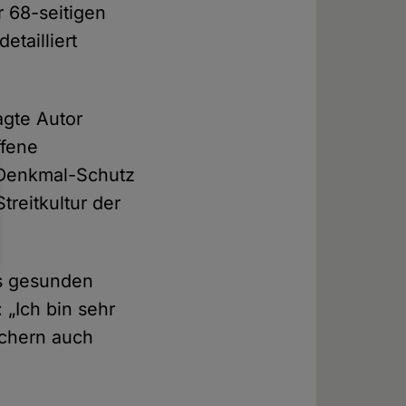
r 68-seitigen
etailliert
agte Autor
ffene
r Denkmal-Schutz
treitkultur der
es gesunden
„Ich bin sehr
büchern auch