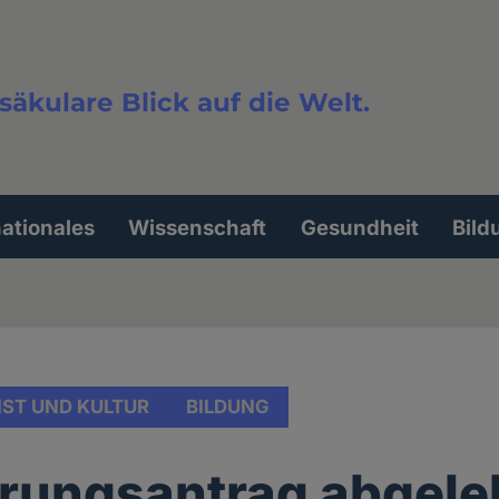
säkulare Blick auf die Welt.
extsuche
nationales
Wissenschaft
Gesundheit
Bild
ST UND KULTUR
BILDUNG
erungsantrag abgele