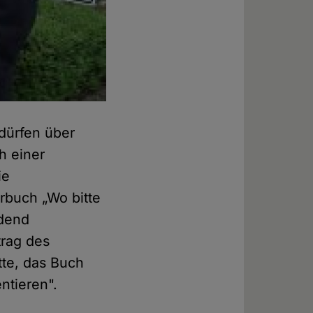
dürfen über
h einer
ie
erbuch „Wo bitte
rdend
trag des
tte, das Buch
ntieren".