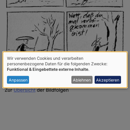
Wir verwenden Cookies und verarbeiten
Verwendung
personenbezogene Daten für die folgenden Zwecke:
Funktional & Eingebettete externe Inhalte
.
von
personenbezogenen
Anpassen
Ablehnen
Akzeptieren
Daten
Zur
Übersicht
der Bildfolgen
und
Cookies