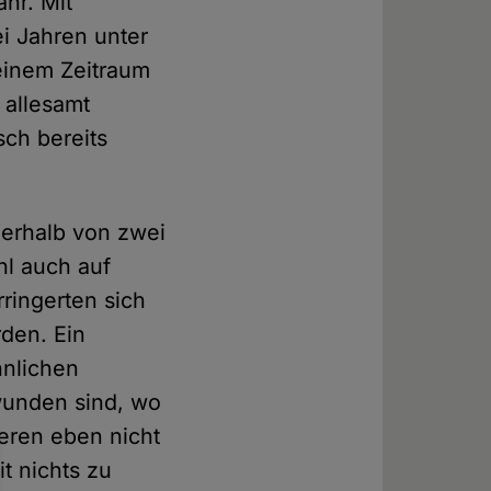
hr. Mit
i Jahren unter
 einem Zeitraum
 allesamt
sch bereits
nerhalb von zwei
hl auch auf
ringerten sich
den. Ein
hnlichen
hwunden sind, wo
deren eben nicht
it nichts zu