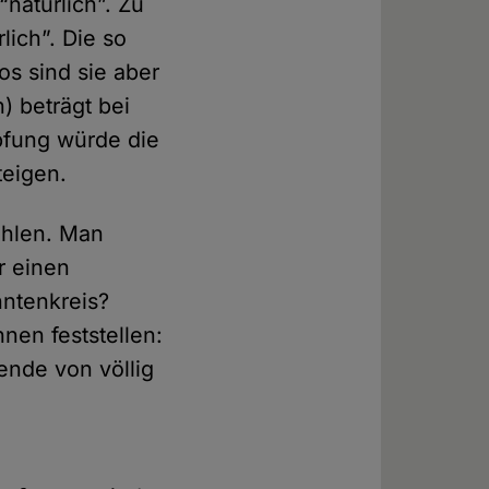
natürlich”. Zu
lich”. Die so
os sind sie aber
) beträgt bei
pfung würde die
teigen.
ahlen. Man
r einen
nntenkreis?
nen feststellen:
sende von völlig