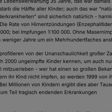
he Lebenswerwartung 35 Jahre, das war damals “
tarb die Hälfte aller Kinder; auch das war “natür
rkrankheiten” sind sicherlich natürlich - harml
. Die Rate von Hirnentzündungen (Enzephalitiden
2000; bei Impfungen 1:100 000. Ohne Masernim
n weniger Jahre um ein Mehrhundertfaches ans
profitieren von der Unanschaulichkeit großer Z
sch 2000 ungeimpfte Kinder kennen, um auch nu
ll mitzuerleben - wer hat einen so großen Beka
ern ihr Kind nicht impfen, so werden 1999 von ih
 Bei Millionen von Kindern ergibt dies aber Tau
zum Teil tragisch endenden Erkrankungen