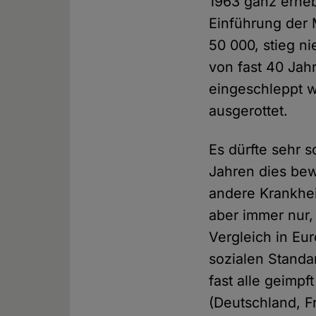
1963 ganz erheb
Einführung der 
50 000, stieg n
von fast 40 Jah
eingeschleppt w
ausgerottet.
Es dürfte sehr 
Jahren dies bew
andere Krankhei
aber immer nur,
Vergleich in Eu
sozialen Standa
fast alle geimp
(Deutschland, Fr