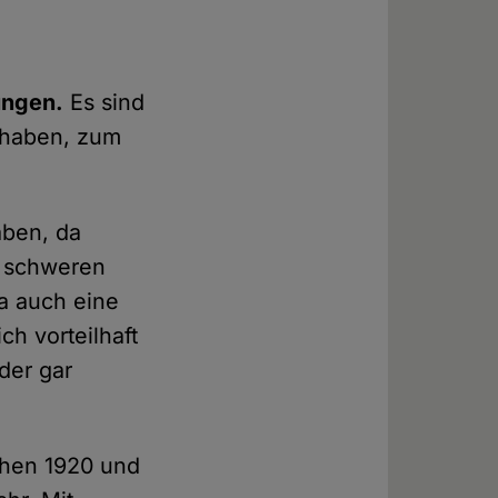
ungen.
Es sind
 haben, zum
aben, da
er schweren
a auch eine
h vorteilhaft
der gar
chen 1920 und