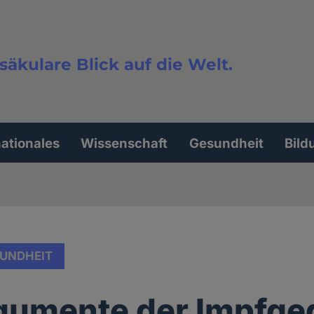
säkulare Blick auf die Welt.
extsuche
nationales
Wissenschaft
Gesundheit
Bild
UNDHEIT
gumente der Impfge