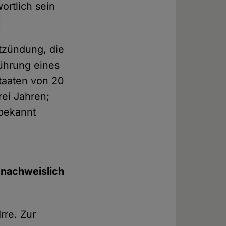
ortlich sein
ntzündung, die
führung eines
taaten von 20
rei Jahren;
 bekannt
 nachweislich
rre. Zur