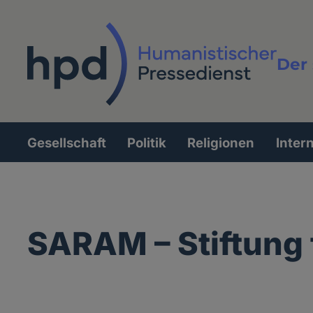
Direkt
zum
Inhalt
Der 
Vollt
Gesellschaft
Politik
Religionen
Inter
Hauptnavigation
SARAM – Stiftung 