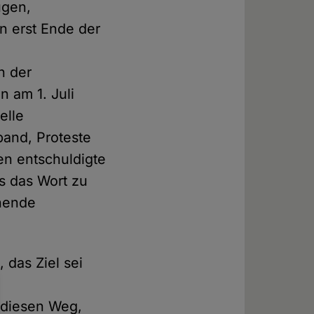
ügen,
n erst Ende der
n der
n am 1. Juli
elle
band, Proteste
en entschuldigte
s das Wort zu
ühende
 das Ziel sei
 diesen Weg,