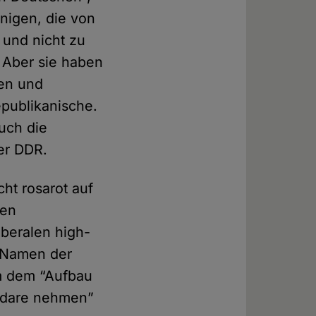
nigen, die von
 und nicht zu
. Aber sie haben
gen und
publikanische.
auch die
er DDR.
ht rosarot auf
hen
iberalen high-
 “Namen der
um dem “Aufbau
Kandare nehmen”