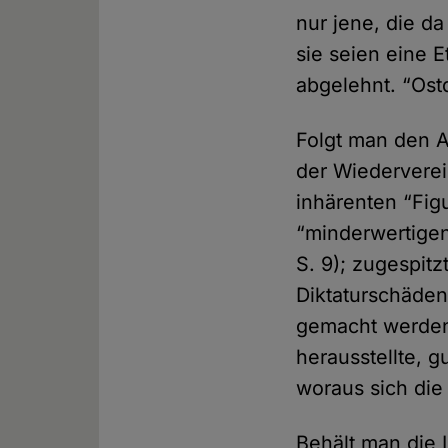
nur jene, die d
sie seien eine E
abgelehnt. “Ostd
Folgt man den 
der Wiedervere
inhärenten “Fig
“minderwertigen
S. 9); zugespit
Diktaturschäden
gemacht werden (
herausstellte, g
woraus sich die 
Behält man die 