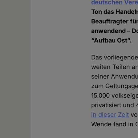
deutschen Vere
Ton das Handeln
Beauftragter fü
anwendend – Doh
“Aufbau Ost”.
Das vorliegende
weiten Teilen a
seiner Anwendun
zum Geltungsge
15.000 volkseig
privatisiert und
in dieser Zeit
von
Wende fand in O