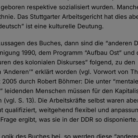
a geboren respektive sozialisiert wurden. Manch
thnie. Das Stuttgarter Arbeitsgericht hat dies ab
eutsch” ist eine kulturelle Deutung.
Aussagen des Buches, dann sind die “anderen D
inigung 1990, dem Programm “Aufbau Ost” und 
uren des kolonialen Diskurses” folgend, zu den
 ‘Anderen’” erklärt worden (vgl. Vorwort von 
zt 2005 durch Robert Böhmer: Die unter “mental
” leidenden Menschen müssen für den Kapitalis
vgl. S. 13). Die Arbeitskräfte selbst waren aber
ut qualifiziert, weitgehend flexibel und anpassun
Frage ergibt, was sie in der DDR so disponierte
Logik des Buches bei, so werden diese “andere