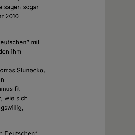
e sagen sogar,
er 2010
eutschen” mit
den ihm
Thomas Slunecko,
en
mus fit
, wie sich
gswillig,
.
n Deutschen”,