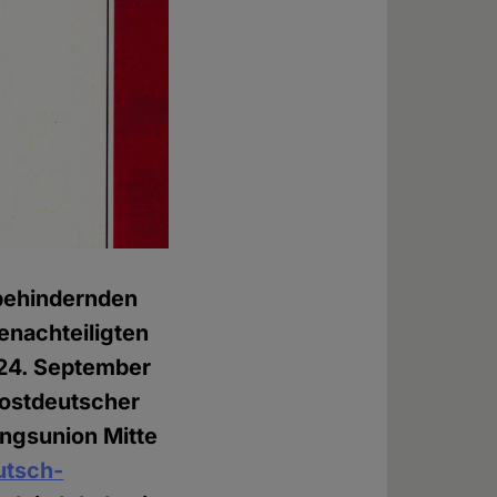
 behindernden
enachteiligten
 24. September
 ostdeutscher
ngsunion Mitte
utsch-