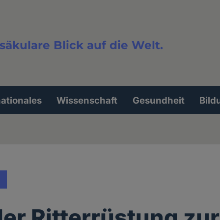
säkulare Blick auf die Welt.
extsuche
nationales
Wissenschaft
Gesundheit
Bild
der Ritterrüstung zur