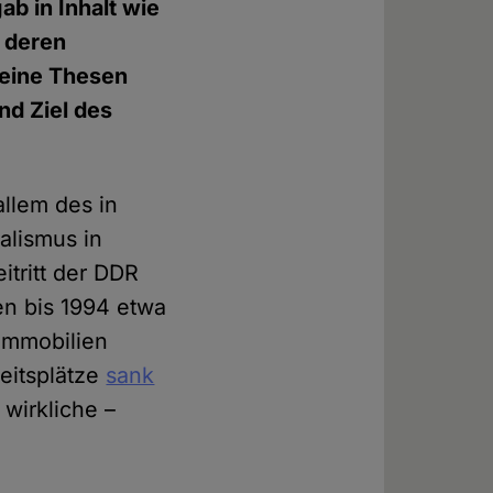
ab in Inhalt wie
, deren
seine Thesen
nd Ziel des
allem des in
alismus in
tritt der DDR
n bis 1994 etwa
 Immobilien
beitsplätze
sank
 wirkliche –