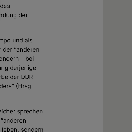
 des
indung der
empo und als
r der “anderen
ondern – bei
ung derjenigen
Erbe der DDR
ders” (Hrsg.
reicher sprechen
 “anderen
t leben, sondern