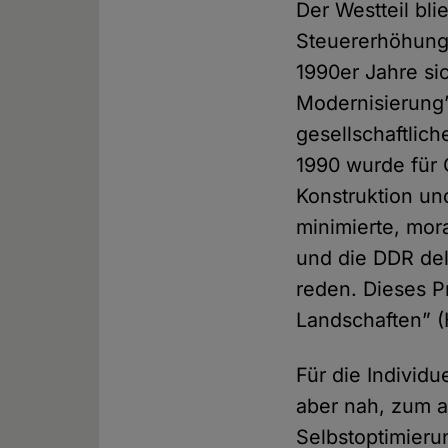
Der Westteil bl
Steuererhöhunge
1990er Jahre si
Modernisierung” 
gesellschaftlic
1990 wurde für O
Konstruktion und
minimierte, mor
und die DDR del
reden. Dieses 
Landschaften” (
Für die Individu
aber nah, zum a
Selbstoptimieru