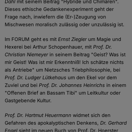
Dahl
mit seinem Beitrag "Hybride und Chimären".
Dieses ethische Gedankenexperiment geht der
Frage nach, inwiefern die (Er-)Zeugung von
Mischwesen moralisch zulässig oder unzulässig ist.
Im FORUM geht es mit
Ernst Ziegler
um Magie und
Hexerei bei Arthur Schopenhauer, mit
Prof. Dr.
Christian Niemeyer
in seinem Beitrag "Geist? Was ist
mir Geist! Was ist mir Erkenntniß! Ich schätze nichts
als Antriebe" um Nietzsches Triebphilosophie, bei
Prof. Dr. Ludger Lütkehaus
um den Ekel vor dem
Zuviel und bei
Prof. Dr. Johannes Heinrichs
in einem
"Offenen Brief an Bassam Tibi" um Leitkultur oder
Gastgebende Kultur.
Prof. Dr. Hartmut Heuermann
widmet sich den
Gefahren des apokalyptischen Denkens,
Dr. Gerhard
Engel
sieht im neuen Buch von Prof. Dr. Hoerster