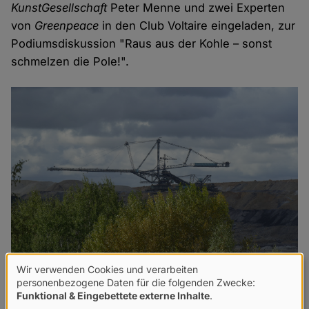
KunstGesellschaft
Peter Menne und zwei Experten
von
Greenpeace
in den Club Voltaire eingeladen, zur
Podiumsdiskussion "Raus aus der Kohle – sonst
schmelzen die Pole!".
Wir verwenden Cookies und verarbeiten
Verwendung
personenbezogene Daten für die folgenden Zwecke:
Leipzig-Profen, 2016, Foto: © Peter Menne
Funktional & Eingebettete externe Inhalte
.
von