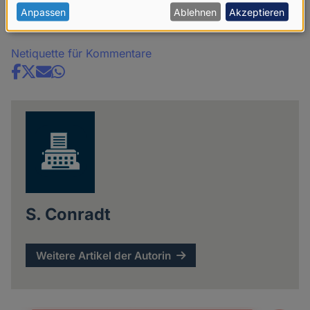
personenbezogenen
Anpassen
Ablehnen
Akzeptieren
Kommentare
Daten
und
Netiquette für Kommentare
Cookies
Share
news
S. Conradt
Weitere Artikel der Autorin