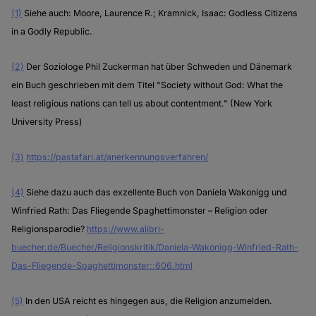
(1)
Siehe auch: Moore, Laurence R.; Kramnick, Isaac: Godless Citizens
in a Godly Republic.
(2)
Der Soziologe Phil Zuckerman hat über Schweden und Dänemark
ein Buch geschrieben mit dem Titel "Society without God: What the
least religious nations can tell us about contentment." (New York
University Press)
(3)
https://pastafari.at/anerkennungsverfahren/
(4)
Siehe dazu auch das exzellente Buch von Daniela Wakonigg und
Winfried Rath: Das Fliegende Spaghettimonster – Religion oder
Religionsparodie?
https://www.alibri-
buecher.de/Buecher/Religionskritik/Daniela-Wakonigg-Winfried-Rath-
Das-Fliegende-Spaghettimonster::606.html
(5)
In den USA reicht es hingegen aus, die Religion anzumelden.