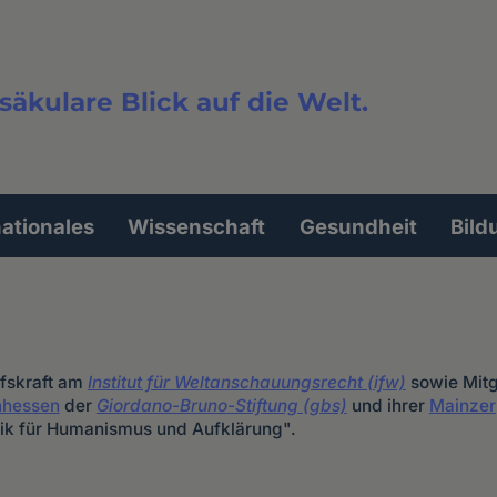
säkulare Blick auf die Welt.
extsuche
nationales
Wissenschaft
Gesundheit
Bild
lfskraft am
Institut für Weltanschauungsrecht (ifw)
sowie Mitg
nhessen
der
Giordano-Bruno-Stiftung (gbs)
und ihrer
Mainzer
k für Humanismus und Aufklärung".