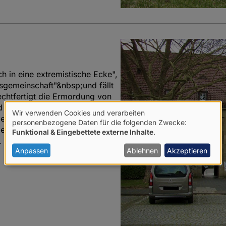
h in eine extremistische Ecke",
nsgemeinschaft"&nbsp;und fällt
echtfertigt die Ermordung von
d immer mit dabei: Die
Wir verwenden Cookies und verarbeiten
ie grundsätzlich auf
Verwendung
personenbezogene Daten für die folgenden Zwecke:
llgemeine Studierendenausschuss
Funktional & Eingebettete externe Inhalte
.
von
.
personenbezogenen
Anpassen
Ablehnen
Akzeptieren
25
Daten
und
Cookies