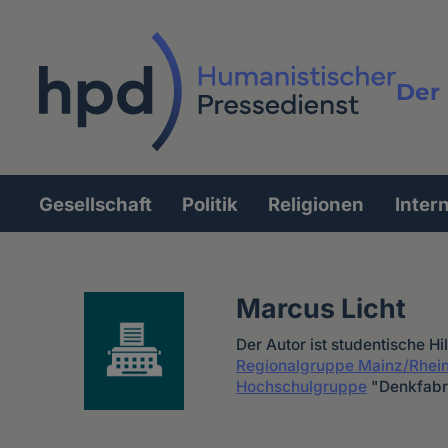
Direkt
zum
Inhalt
Der 
Vollt
Gesellschaft
Politik
Religionen
Inter
Hauptnavigation
Marcus Licht
Der Autor ist studentische Hi
Regionalgruppe Mainz/Rhei
Hochschulgruppe
"Denkfabri