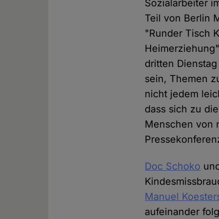
Sozialarbeiter i
Teil von Berlin
"Runder Tisch 
Heimerziehung",
dritten Dienstag
sein, Themen zu
nicht jedem leic
dass sich zu di
Menschen von n
Pressekonferen
Doc Schoko
un
Kindesmissbrau
Manuel Koester
aufeinander fol