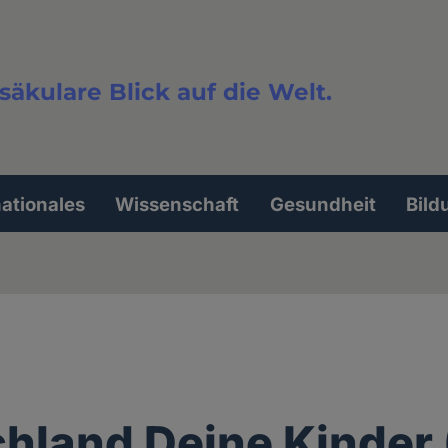
säkulare Blick auf die Welt.
extsuche
nationales
Wissenschaft
Gesundheit
Bild
hland Deine Kinder 