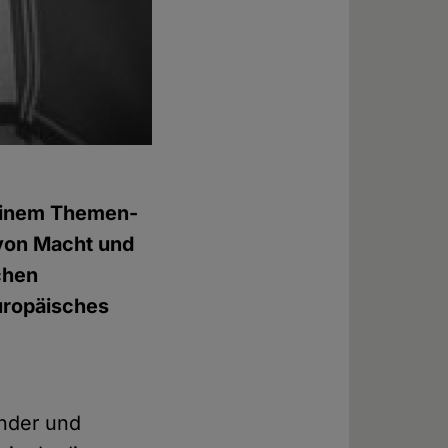
 einem Themen-
 von Macht und
chen
uropäisches
nder und