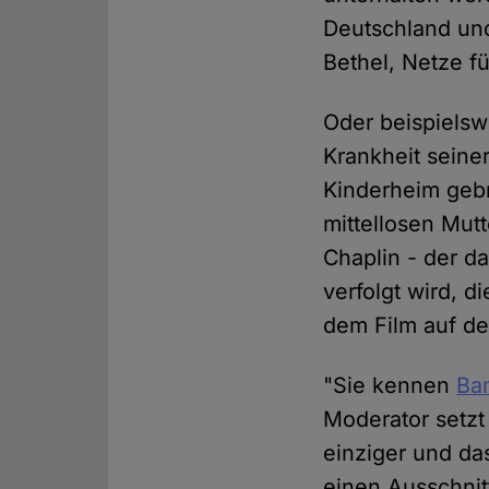
Deutschland und
Bethel, Netze fü
Oder beispielsw
Krankheit seine
Kinderheim gebr
mittellosen Mutt
Chaplin - der d
verfolgt wird, d
dem Film auf der
"Sie kennen
Ba
Moderator setzt
einziger und das
einen Ausschnit