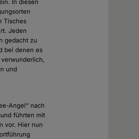
ein. In diesen
agungsorten
n Tisches
rt. Jeden
uch gedacht zu
nd bei denen es
t verwunderlich,
en und
see-Angel“ nach
und führten mit
n vor. Hier nun
Fortführung