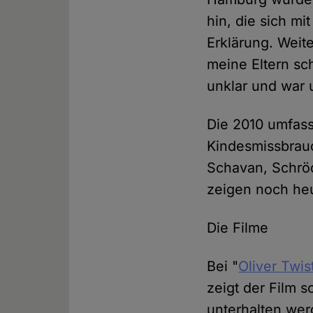
hin, die sich mi
Erklärung. Wei
meine Eltern sc
unklar und war 
Die 2010 umfas
Kindesmissbrau
Schavan, Schrö
zeigen noch he
Die Filme
Bei "
Oliver Twis
zeigt der Film 
unterhalten wer