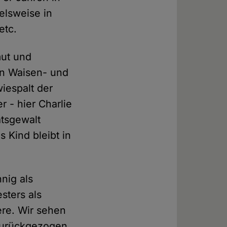
elsweise in
etc.
mut und
in Waisen- und
iespalt der
r - hier Charlie
atsgewalt
 Kind bleibt in
nig als
sters als
iere. Wir sehen
 zurückgezogen