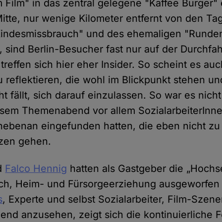
m Film" in das zentral gelegene "Kaffee Burger" 
 Mitte, nur wenige Kilometer entfernt von den T
Kindesmissbrauch" und des ehemaligen "Runde
 sind Berlin-Besucher fast nur auf der Durchfah
 treffen sich hier eher Insider. So scheint es a
 reflektieren, die wohl im Blickpunkt stehen u
ht fällt, sich darauf einzulassen. So war es nich
esem Themenabend vor allem SozialarbeiterInn
ebenan eingefunden hatten, die eben nicht zu
zen gehen.
d
Falco Hennig
hatten als Gastgeber die „Hoch
ch, Heim- und Fürsorgeerziehung ausgeworfen 
s
, Experte und selbst Sozialarbeiter, Film-Szene
gend anzusehen, zeigt sich die kontinuierliche 