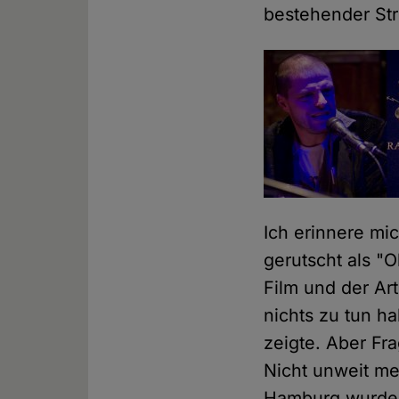
bestehender Str
Ich erinnere mic
gerutscht als "
Film und der Ar
nichts zu tun h
zeigte. Aber Fr
Nicht unweit me
Hamburg wurde 