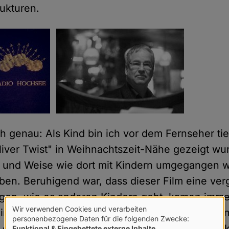
ukturen.
h genau: Als Kind bin ich vor dem Fernseher tie
Oliver Twist" in Weihnachtszeit-Nähe gezeigt wu
t und Weise wie dort mit Kindern umgegangen w
aben. Beruhigend war, dass dieser Film eine ve
agen, wie es anderen Kindern geht, kamen imme
Wir verwenden Cookies und verarbeiten
ines Elternhauses auf einem freien Feld am Ra
Verwendung
personenbezogene Daten für die folgenden Zwecke:
das so genannte Abendrot-Haus gebaut. Hier
Funktional & Eingebettete externe Inhalte
.