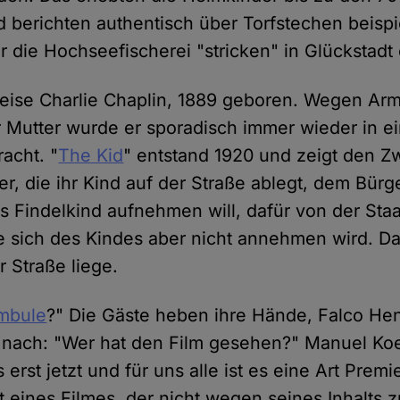
 berichten authentisch über Torfstechen beispi
r die Hochseefischerei "stricken" in Glückstadt 
eise Charlie Chaplin, 1889 geboren. Wegen Ar
r Mutter wurde er sporadisch immer wieder in e
acht. "
The Kid
" entstand 1920 und zeigt den Zw
er, die ihr Kind auf der Straße ablegt, dem Bürge
as Findelkind aufnehmen will, dafür von der Sta
ie sich des Kindes aber nicht annehmen wird. Das
 Straße liege.
mbule
?" Die Gäste heben ihre Hände, Falco Hen
 nach: "Wer hat den Film gesehen?" Manuel Koe
 erst jetzt und für uns alle ist es eine Art Prem
t eines Filmes, der nicht wegen seines Inhalts