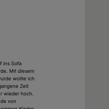
f ins Sofa
rde. Mit diesem
urde wollte ich
rgangene Zeit
r wieder hoch.
nde von
 kommen Kinder