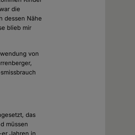
 war die
in dessen Nähe
e blieb mir
Abwendung von
rrenberger,
esmissbrauch
ingesetzt, das
und müssen
-er Jahren in