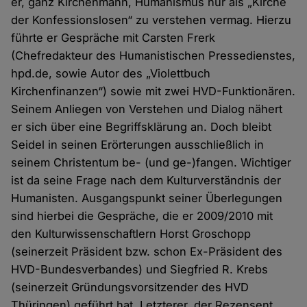
er, ganz Kirchenmann, Humanismus nur als „Kirche
der Konfessionslosen“ zu verstehen vermag. Hierzu
führte er Gespräche mit Carsten Frerk
(Chefredakteur des Humanistischen Pressedienstes,
hpd.de, sowie Autor des „Violettbuch
Kirchenfinanzen“) sowie mit zwei HVD-Funktionären.
Seinem Anliegen von Verstehen und Dialog nähert
er sich über eine Begriffsklärung an. Doch bleibt
Seidel in seinen Erörterungen ausschließlich in
seinem Christentum be- (und ge-)fangen. Wichtiger
ist da seine Frage nach dem Kulturverständnis der
Humanisten. Ausgangspunkt seiner Überlegungen
sind hierbei die Gespräche, die er 2009/2010 mit
den Kulturwissenschaftlern Horst Groschopp
(seinerzeit Präsident bzw. schon Ex-Präsident des
HVD-Bundesverbandes) und Siegfried R. Krebs
(seinerzeit Gründungsvorsitzender des HVD
Thüringen) geführt hat. Letzterer, der Rezensent,