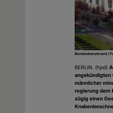
Bundeskanzleramt / F
BERLIN. (hpd)
A
angekündigten 
männlicher mind
regierung dem 
zügig einen Gese
Knaben­beschne