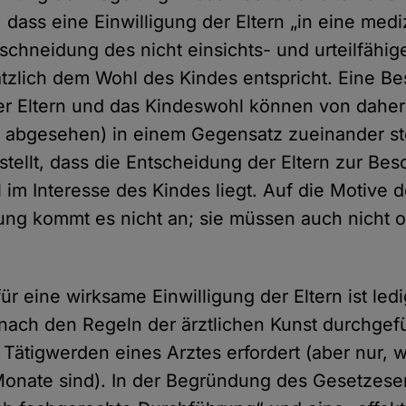
t, dass eine Ein­willigung der Eltern „in eine med
eschneidung des nicht einsichts- und urteilfähi
ätzlich dem Wohl des Kindes entspricht. Eine B
r Eltern und das Kindes­wohl können von daher
 abgesehen) in einem Gegen­satz zueinander st
­stellt, dass die Ent­scheidung der Eltern zur Be
im Interesse des Kindes liegt. Auf die Motive de
ng kommt es nicht an; sie müssen auch nicht of
ür eine wirksame Einwilligung der Eltern ist ledi
ach den Regeln der ärztlichen Kunst durchgef
 Tätig­werden eines Arztes erfordert (aber nur,
 Monate sind). In der Begründung des Gesetzes­