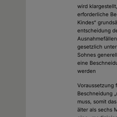
wird klar­gestell
erforderliche B
Kindes“ grund­s
entscheidung de
Ausnahme­fällen
gesetzlich unter
Sohnes generell 
eine Beschneidu
werden
Voraus­setzung f
Beschneidung „n
muss, somit das
älter als sechs