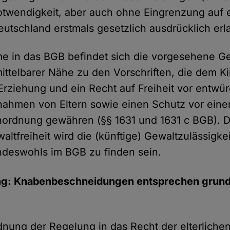
t­wendig­keit, aber auch ohne Ein­grenzung auf e
eutschland erstmals gesetzlich aus­drücklich erl
e in das BGB befindet sich die vorgesehene G
mittel­barer Nähe zu den Vor­schriften, die dem K
e Erziehung und ein Recht auf Freiheit vor entw
ahmen von Eltern sowie einen Schutz vor einer
s­anordnung gewähren (§§ 1631 und 1631 c BGB). 
alt­freiheit wird die (künftige) Gewalt­zulässigk
indes­wohls im BGB zu finden sein.
g: Knabenbeschneidungen entsprechen grund
dnung der Regelung in das Recht der elterliche