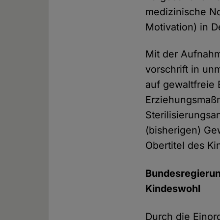
medizinische No
Motivation) in D
Mit der Aufnahm
vorschrift in un
auf gewalt­frei
Erziehungs­maßn
Steri­lisierung
(bisherigen) Gew
Ober­titel des K
Bundesregierun
Kindeswohl
Durch die Einor