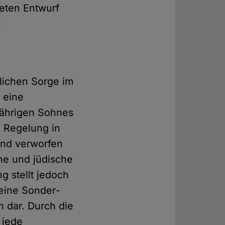
deten Entwurf
rlichen Sorge im
, eine
­jährigen Sohnes
e Regelung in
ind verworfen
he und jüdische
g stellt jedoch
eine Sonder­
 dar. Durch die
 jede