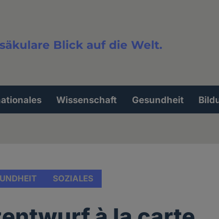
säkulare Blick auf die Welt.
extsuche
nationales
Wissenschaft
Gesundheit
Bild
UNDHEIT
SOZIALES
entwurf à la carte