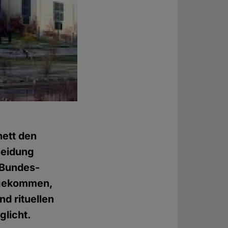
ett den
neidung
e Bundes­
hgekommen,
nd rituellen
licht.