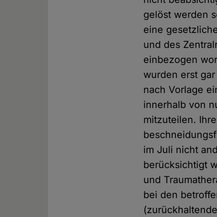
gelöst werden s
eine gesetzlich
und des Zentral
einbezogen word
wurden erst gar 
nach Vorlage ei
inner­halb von n
mitzuteilen. Ih
beschneidungs­f
im Juli nicht a
berück­sichtigt
und Trauma­ther
bei den betroffe
(zurück­haltende