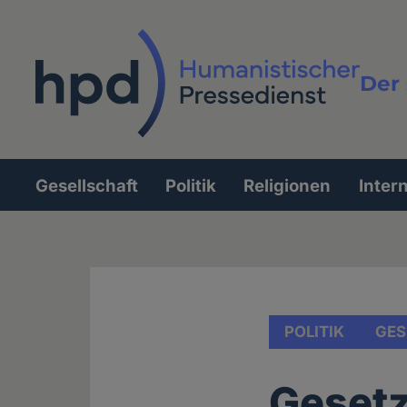
Direkt
zum
Inhalt
Der 
Vollt
Gesellschaft
Politik
Religionen
Inter
Hauptnavigation
POLITIK
GES
Gesetz