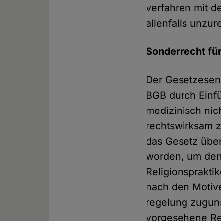
verfahren mit d
allenfalls unzur
Sonderrecht für
Der Gesetzes­en
BGB durch Einfüg
medizinisch nic
rechts­wirksam 
das Gesetz über
worden, um den 
Religions­prakti
nach den Motiv
regelung zuguns
vorge­sehene R