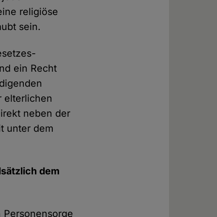
ine religiöse
aubt sein.
esetzes­
ind ein Recht
ürdigenden
 elterlichen
Direkt neben der
eit unter dem
sätzlich dem
n Personen­sorge