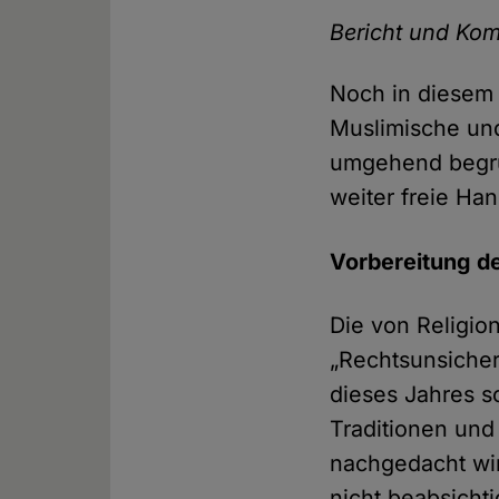
Bericht und Kom
Noch in diesem J
Muslimische und 
umgehend begrüß
weiter freie Han
Vorbereitung de
Die von Religio
„Rechtsunsicher
dieses Jahres s
Traditionen und
nach­gedacht wi
nicht beab­sicht