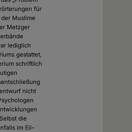
rörterungen für
s der Muslime
ner Metzger
verbände
ar lediglich
iums gestattet,
rium schriftlich
eutigen
s­entschließung
entwurf nicht
 Psychologen
Entwicklungen
Selbst die
falls im Eil­