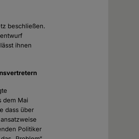
etz beschließen.
­entwurf
lässt ihnen
ns­vertretern
gte
us dem Mai
ne dass über
 ansatz­weise
nden Politiker
m das „Problem“