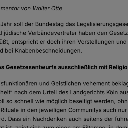
mentar von Walter Otte
ahr soll der Bundestag das Legali­sierungs­­­ges
jüdische Verbände­­­vertreter haben den Gesetz­­
t, entspricht er doch ihren Vor­stellungen und 
d bei Knaben­­­beschnei­dungen.
s Gesetzesentwurfs ausschließlich mit Religio
ns­funktionären und Geistlichen vehement bekla
heit“ nach dem Urteil des Land­­gerichts Köln a
oll so schnell wie möglich beseitigt werden, oh
 Rituale in den jeweiligen Communitys auch nur
rd. Dass ein Nach­denken auch seitens der führe
igt ist, zeigt sich zum einen am Eil­tempo, in de