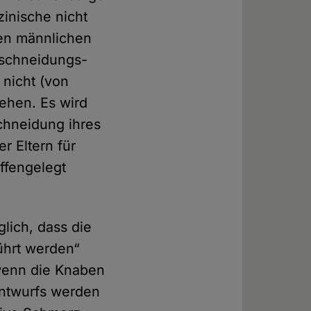
izinische nicht
gen männlichen
eschneidungs­
 nicht (von
ehen. Es wird
schneidung ihres
r Eltern für
fen­gelegt
glich, dass die
ührt werden“
 wenn die Knaben
entwurfs werden