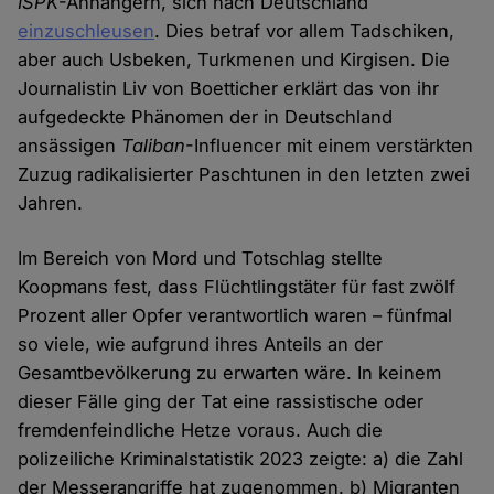
ISPK
-Anhängern, sich nach Deutschland
einzuschleusen
. Dies betraf vor allem Tadschiken,
aber auch Usbeken, Turkmenen und Kirgisen. Die
Journalistin Liv von Boetticher erklärt das von ihr
aufgedeckte Phänomen der in Deutschland
ansässigen
Taliban
-Influencer mit einem verstärkten
Zuzug radikalisierter Paschtunen in den letzten zwei
Jahren.
Im Bereich von Mord und Totschlag stellte
Koopmans fest, dass Flüchtlingstäter für fast zwölf
Prozent aller Opfer verantwortlich waren – fünfmal
so viele, wie aufgrund ihres Anteils an der
Gesamtbevölkerung zu erwarten wäre. In keinem
dieser Fälle ging der Tat eine rassistische oder
fremdenfeindliche Hetze voraus. Auch die
polizeiliche Kriminalstatistik 2023 zeigte: a) die Zahl
der Messerangriffe hat zugenommen. b) Migranten