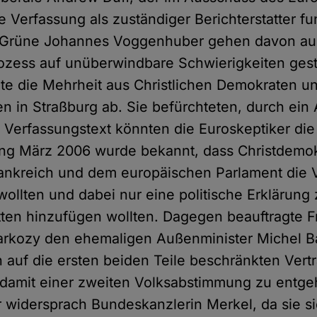
e Verfassung als zuständiger Berichterstatter fu
e Grüne Johannes Voggenhuber gehen davon aus
rozess auf unüberwindbare Schwierigkeiten ges
nte die Mehrheit aus Christlichen Demokraten u
n in Straßburg ab. Sie befürchteten, durch ei
 Verfassungstext könnten die Euroskeptiker di
ng März 2006 wurde bekannt, dass Christdemo
rankreich und dem europäischen Parlament die 
ollten und dabei nur eine politische Erklärung
ten hinzufügen wollten. Dagegen beauftragte F
arkozy den ehemaligen Außenminister Michel Ba
 auf die ersten beiden Teile beschränkten Vert
damit einer zweiten Volksabstimmung zu entge
 widersprach Bundeskanzlerin Merkel, da sie si