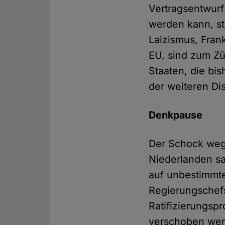
Vertragsentwur
werden kann, st
Laizismus, Fran
EU, sind zum Zü
Staaten, die bis
der weiteren D
Denkpause
Der Schock weg
Niederlanden sa
auf unbestimmte
Regierungschef
Ratifizierungsp
verschoben werd