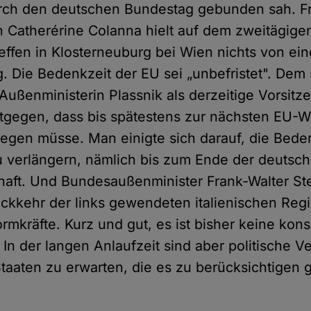
urch den deutschen Bundestag gebunden sah. F
n Catherérine Colanna hielt auf dem zweitägige
effen in Klosterneuburg bei Wien nichts von ein
 Die Bedenkzeit der EU sei „unbefristet". Dem 
 Außenministerin Plassnik als derzeitige Vorsit
ntgegen, dass bis spätestens zur nächsten EU-W
iegen müsse. Man einigte sich darauf, die Bede
u verlängern, nämlich bis zum Ende der deutsc
haft. Und Bundesaußenminister Frank-Walter Ste
ückkehr der links gewendeten italienischen Regi
rmkräfte. Kurz und gut, es ist bisher keine kon
 In der langen Anlaufzeit sind aber politische 
aaten zu erwarten, die es zu berücksichtigen gi