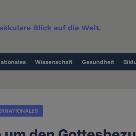
säkulare Blick auf die Welt.
extsuche
nationales
Wissenschaft
Gesundheit
Bild
ERNATIONALES
 um den Gottesbez