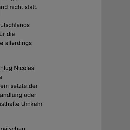
d nicht statt.
eutschlands
ür die
e allerdings
hlug Nicolas
s
Dem setzte der
handlung oder
nsthafte Umkehr
opäischen