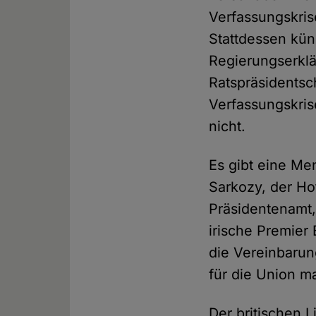
Verfassungskris
Stattdessen kün
Regierungserklä
Ratspräsidentsch
Verfassungskris
nicht.
Es gibt eine M
Sarkozy, der Ho
Präsidentenamt,
irische Premier
die Vereinbarun
für die Union m
Der britischen 