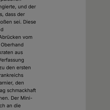
ngierte, und der
, dass der
toßen sei. Diese
nd
n Abrücken vom
e Oberhand
kraten aus
Verfassung
 zu den ersten
rankreichs
rnier, den
rag schmackhaft
hen. Der Mini-
ch an die