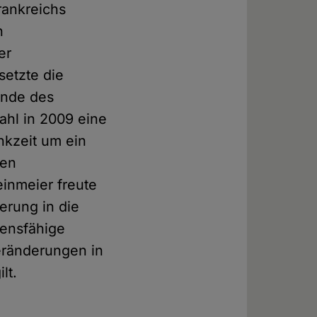
rankreichs
n
er
setzte die
zende des
ahl in 2009 eine
nkzeit um ein
hen
inmeier freute
erung in die
sensfähige
Veränderungen in
lt.