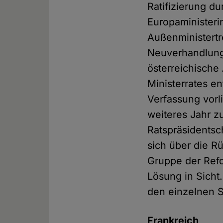
Ratifizierung d
Europaministeri
Außenministertr
Neuverhandlung.
österreichische
Ministerrates e
Verfassung vorl
weiteres Jahr z
Ratspräsidentsc
sich über die R
Gruppe der Refo
Lösung in Sicht.
den einzelnen St
Frankreich