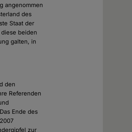
mmig angenommen
terland des
ste Staat der
 diese beiden
ung galten, in
nd den
ihre Referenden
 und
 Das Ende des
 2007
dergipfel zur