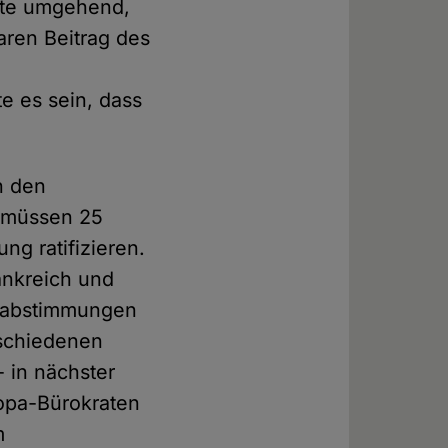
erte umgehend,
aren Beitrag des
te es sein, dass
n den
n müssen 25
g ratifizieren.
ankreich und
ksabstimmungen
tschiedenen
 in nächster
ropa-Bürokraten
m