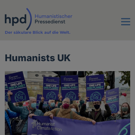
Direkt
zum
Inhalt
Menu
Der säkulare Blick auf die Welt.
Humanists UK