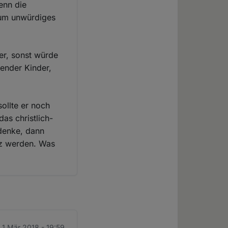
enn die
 um unwürdiges
er, sonst würde
nender Kinder,
ollte er noch
as christlich-
denke, dann
tz werden. Was
 1 Mär 2018 - 19:59