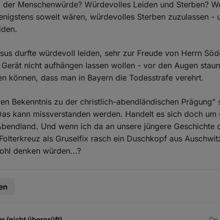
l der Menschenwürde? Würdevolles Leiden und Sterben? W
wenigstens soweit wären, würdevolles Sterben zuzulassen -
iden.
sus durfte würdevoll leiden, sehr zur Freude von Herrn Söd
e Gerät nicht aufhängen lassen wollen - vor den Augen stau
sen können, dass man in Bayern die Todesstrafe verehrt.
ren Bekenntnis zu der christlich-abendländischen Prägung" s
 Das kann missverstanden werden. Handelt es sich doch um d
 Abendland. Und wenn ich da an unsere jüngere Geschichte 
Folterkreuz als Gruselfix rasch ein Duschkopf aus Auschwi
ohl denken würden...?
en
r (nicht überprüft)
Do.