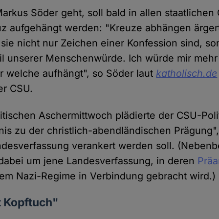
rkus Söder geht, soll bald in allen staatliche
uz aufgehängt werden: "Kreuze abhängen ärger
sie nicht nur Zeichen einer Konfession sind, so
il unserer Menschenwürde. Ich würde mir meh
 welche aufhängt", so Söder laut
katholisch.de
er CSU.
itischen Aschermittwoch plädierte der CSU-Polit
nis zu der christlich-abendländischen Prägung",
ndesverfassung verankert werden soll. (Nebenb
 dabei um jene Landesverfassung, in deren
Prä
dem Nazi-Regime in Verbindung gebracht wird.)
tt Kopftuch"