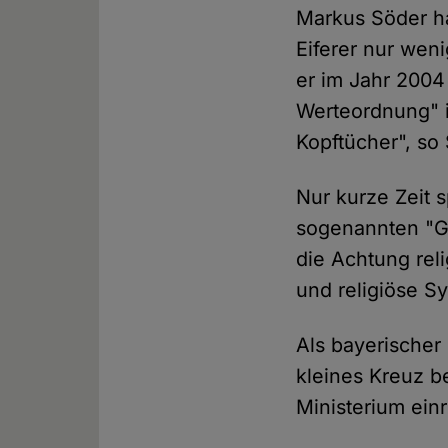
Markus Söder hat
Eiferer nur weni
er im Jahr 2004
Werteordnung" i
Kopftücher", so
Nur kurze Zeit 
sogenannten "Go
die Achtung reli
und religiöse S
Als bayerischer
kleines Kreuz b
Ministerium einr