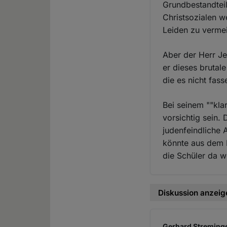
Grundbestandtei
Christsozialen 
Leiden zu verme
Aber der Herr Je
er dieses brutal
die es nicht fas
Bei seinem ""kla
vorsichtig sein.
judenfeindliche
könnte aus dem 
die Schüler da w
Diskussion anzeig
Gerhard Streminge