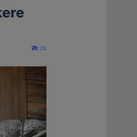
kere
26