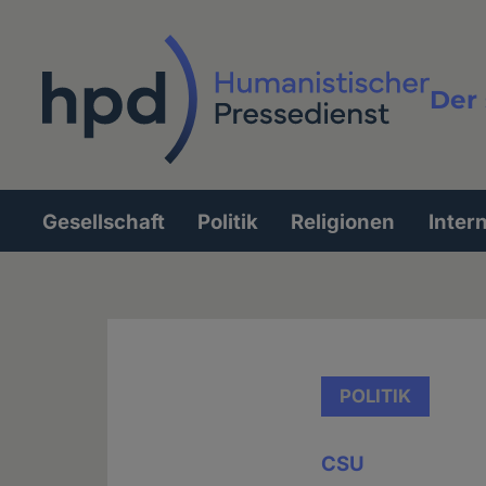
Direkt
zum
Inhalt
Der 
Vollt
Gesellschaft
Politik
Religionen
Inter
Hauptnavigation
POLITIK
CSU