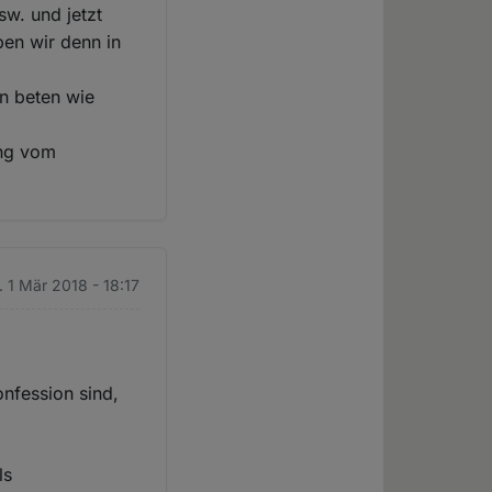
w. und jetzt
ben wir denn in
en beten wie
ung vom
. 1 Mär 2018 - 18:17
nfession sind,
ls