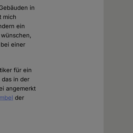
n Gebäuden in
t mich
ndern ein
r wünschen,
bei einer
iker für ein
 das in der
ei angemerkt
ambel
der