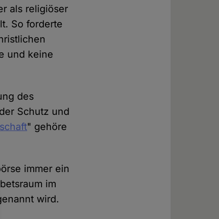
 als religiöser
t. So forderte
ristlichen
e und keine
fung des
 der Schutz und
schaft
" gehöre
börse immer ein
ebetsraum im
genannt wird.