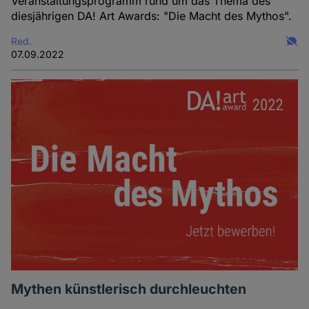
Veranstaltungsprogramm rund um das Thema des
und
diesjährigen DA! Art Awards: "Die Macht des Mythos".
Cookies
Red.
07.09.2022
Mythen künstlerisch durchleuchten