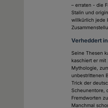
– erraten - die
Stalin und orig
willkürlich jede 
Zusammenstellung
Verheddert i
Seine Thesen ka
kaschiert er mi
Mythologie, zum
unbestrittenen 
Trick der deuts
Scheunentore, d
Fremdworten zu. 
Manchmal schon 