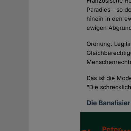
Französische Re
Paradies - so d
hinein in den e
ewigen Abgrund 
Ordnung, Legiti
Gleichberechti
Menschenrechte,
Das ist die Mod
“Die schrecklic
Die Banalisie