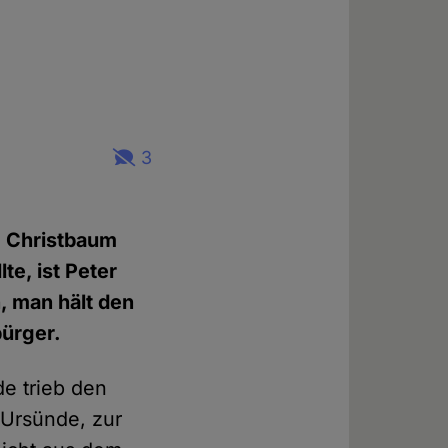
3
m Christbaum
te, ist Peter
n, man hält den
bürger.
e trieb den
 Ursünde, zur