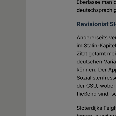
überlasse man d
deutschsprachi
Revisionist Sl
Andererseits ve
im Stalin-Kapit
Zitat getarnt m
deutschen Varia
können. Der Ap
Sozialistenfress
der CSU, wobei
fließend sind, s
Sloterdijks Feig
tarnen, quasi nu