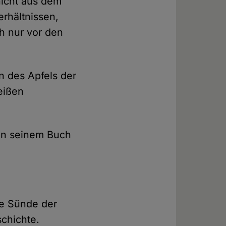
nicht aus dem
rhältnissen,
h nur vor den
n des Apfels der
eißen
 in seinem Buch
ine Sünde der
chichte.