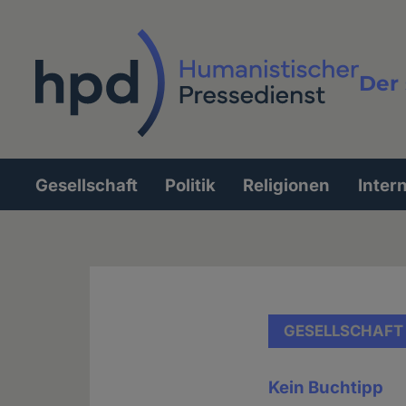
Direkt
zum
Inhalt
Der 
Vollt
Gesellschaft
Politik
Religionen
Inter
Hauptnavigation
GESELLSCHAFT
Kein Buchtipp