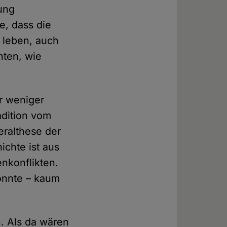
ung
e, dass die
 leben, auch
nten, wie
er weniger
dition vom
eralthese der
ichte ist aus
nkonflikten.
könnte – kaum
n. Als da wären