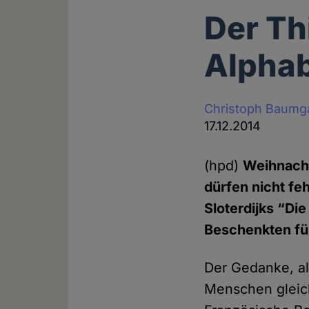
Der Th
Alphab
Christoph Baumg
17.12.2014
(hpd)
Weihnacht
dürfen nicht feh
Sloterdijks “Di
Beschenkten für
Der Gedanke, al
Menschen gleich