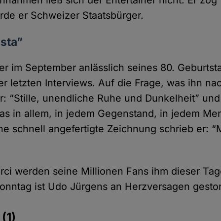
innahmen ließ sich der Entertainer nicht. Er zog
rde er Schweizer Staatsbürger.
sta”
e er im September anlässlich seines 80. Geburts
er letzten Interviews. Auf die Frage, was ihn n
r: “Stille, unendliche Ruhe und Dunkelheit” und
as in allem, in jedem Gegenstand, in jedem M
ine schnell angefertigte Zeichnung schrieb er: “
erci werden seine Millionen Fans ihm dieser Ta
onntag ist Udo Jürgens an Herzversagen gesto
e
(1)