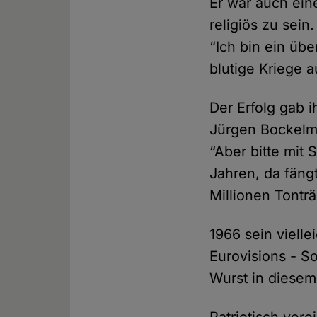
Er war auch ein
religiös zu sei
“Ich bin ein üb
blutige Kriege 
Der Erfolg gab 
Jürgen Bockelma
“Aber bitte mit
Jahren, da fäng
Millionen Tonträ
1966 sein viell
Eurovisions - S
Wurst in diesem