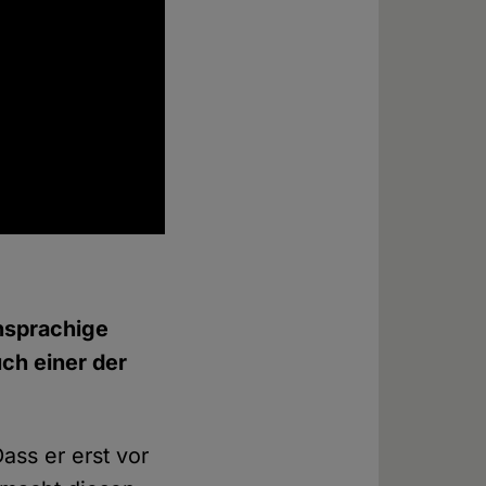
chsprachige
uch einer der
ss er erst vor