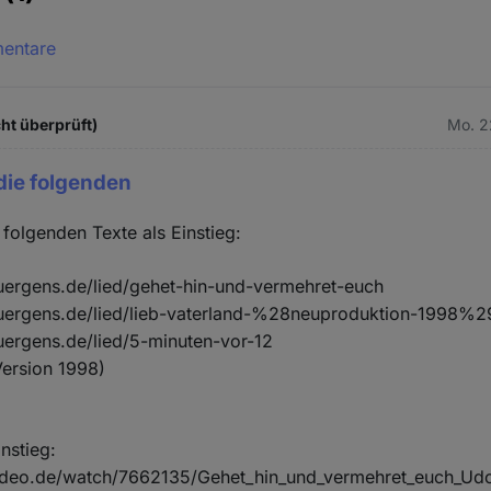
mentare
ht überprüft)
Mo. 2
die folgenden
 folgenden Texte als Einstieg:
uergens.de/lied/gehet-hin-und-vermehret-euch
uergens.de/lied/lieb-vaterland-%28neuproduktion-1998%2
uergens.de/lied/5-minuten-vor-12
Version 1998)
nstieg:
ideo.de/watch/7662135/Gehet_hin_und_vermehret_euch_Ud