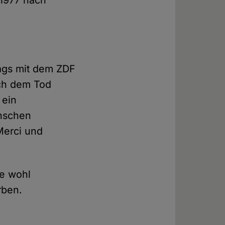
 1977 nach
tags mit dem ZDF
ach dem Tod
 ein
enschen
Merci und
ge wohl
rben.