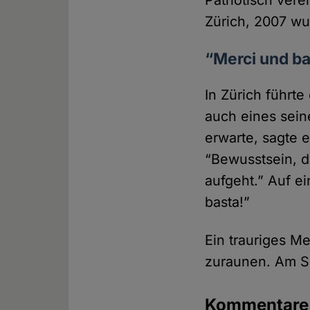
Patriotisch vere
Zürich, 2007 wu
“Merci und ba
In Zürich führt
auch eines sein
erwarte, sagte e
“Bewusstsein, d
aufgeht.” Auf e
basta!”
Ein trauriges M
zuraunen. Am S
Kommentar