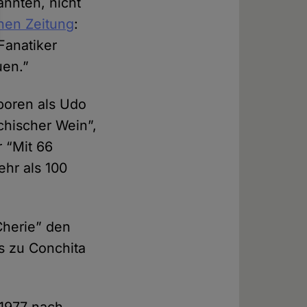
annten, nicht
hen Zeitung
:
Fanatiker
uen.”
eboren als Udo
chischer Wein”,
r “Mit 66
ehr als 100
Cherie” den
is zu Conchita