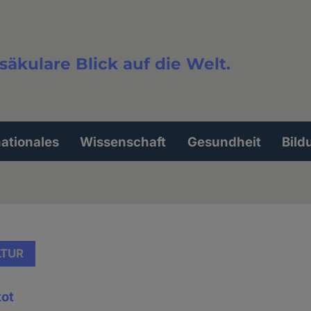
säkulare Blick auf die Welt.
extsuche
nationales
Wissenschaft
Gesundheit
Bild
LTUR
tot