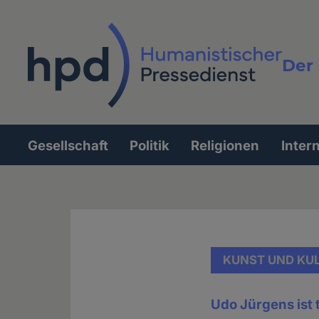
Direkt
zum
Inhalt
Der 
Vollt
Gesellschaft
Politik
Religionen
Inter
Hauptnavigation
KUNST UND KU
Udo Jürgens ist 