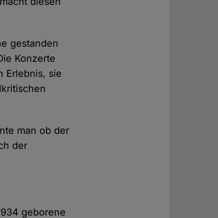
 macht diesen
hne gestanden
 Die Konzerte
 Erlebnis, sie
lkritischen
nnte man ob der
uch der
r 1934 geborene