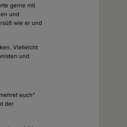
erte gerne mit
chen und
ersüß wie er und
ken. Vielleicht
onisten und
 mehret euch”
ot der