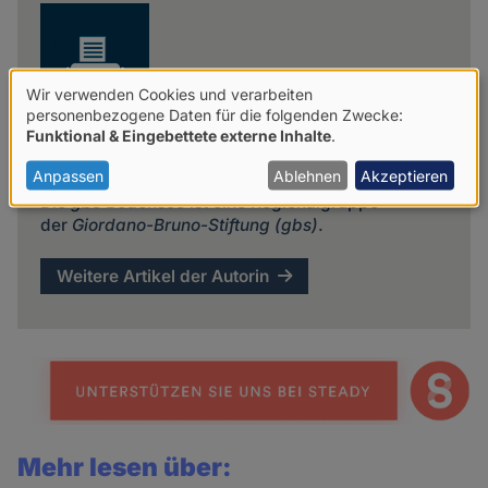
Wir verwenden Cookies und verarbeiten
Verwendung
personenbezogene Daten für die folgenden Zwecke:
Funktional & Eingebettete externe Inhalte
.
von
gbs Bodensee
personenbezogenen
Anpassen
Ablehnen
Akzeptieren
Die
gbs
Bodensee ist eine Regionalgruppe
Daten
der
Giordano-Bruno-Stiftung (gbs)
.
und
Cookies
Weitere Artikel der Autorin
Mehr lesen über: